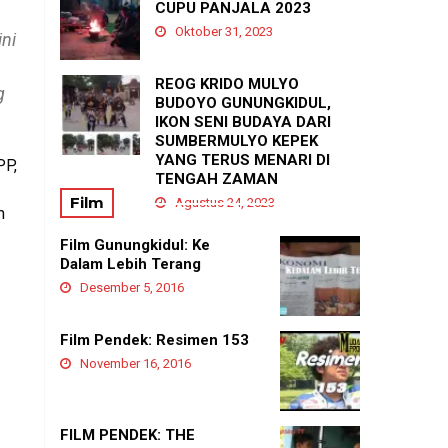
PADUKUHAN GEDANGAN
CUPU PANJALA 2023
Agustus 21, 2025
Oktober 31, 2023
ni
h
REOG KRIDO MULYO
g
BUDOYO GUNUNGKIDUL,
IKON SENI BUDAYA DARI
SUMBERMULYO KEPEK
YANG TERUS MENARI DI
PP,
TENGAH ZAMAN
Film
Agustus 24, 2023
m
Film Gunungkidul: Ke
Dalam Lebih Terang
Desember 5, 2016
Film Pendek: Resimen 153
November 16, 2016
FILM PENDEK: THE