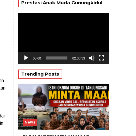
Prestasi Anak Muda Gunungkidul
Pemutar
Video
00:00
02:38:33
Trending Posts
on.
kan
dar
News
in