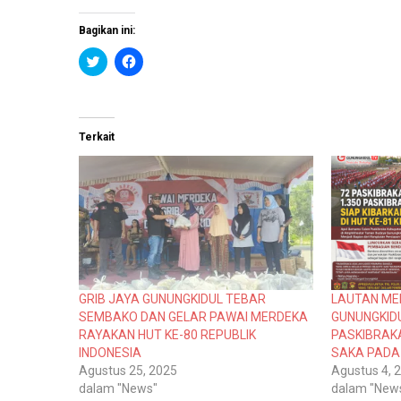
Bagikan ini:
K
K
l
l
i
i
k
k
u
u
n
n
t
t
Terkait
u
u
k
k
b
m
e
e
r
m
b
b
a
a
g
g
i
i
p
k
a
a
d
n
a
d
T
i
GRIB JAYA GUNUNGKIDUL TEBAR
LAUTAN ME
w
F
i
a
SEMBAKO DAN GELAR PAWAI MERDEKA
GUNUNGKIDU
t
c
RAYAKAN HUT KE-80 REPUBLIK
PASKIBRAK
t
e
e
b
INDONESIA
SAKA PADA 
r
o
Agustus 25, 2025
Agustus 4, 
(
o
M
k
dalam "News"
dalam "New
e
(