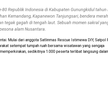
80 Republik Indonesia di Kabupaten Gunungkidul tahun i
urahan Kemandang, Kapanewon Tanjungsari, bendera mera
nkan tegak gagah di tengah laut. Sebuah momen sakral yan
esona alam Nusantara.
ntai. Mulai dari anggota Satlinmas Rescue Istimewa DIY, Satpol 
syarakat setempat tumpah ruah bersama wisatawan yang sengaja
a memperkirakan, sedikitnya 1.000 peserta terlibat langsung dala