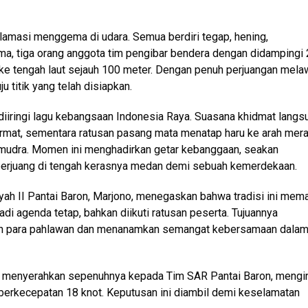
oklamasi menggema di udara. Semua berdiri tegap, hening,
a, tiga orang anggota tim pengibar bendera dengan didampingi
ke tengah laut sejauh 100 meter. Dengan penuh perjuangan mela
titik yang telah disiapkan.
diiringi lagu kebangsaan Indonesia Raya. Suasana khidmat langs
ormat, sementara ratusan pasang mata menatap haru ke arah mer
 samudra. Momen ini menghadirkan getar kebanggaan, seakan
erjuang di tengah kerasnya medan demi sebuah kemerdekaan.
ah II Pantai Baron, Marjono, menegaskan bahwa tradisi ini mem
jadi agenda tetap, bahkan diikuti ratusan peserta. Tujuannya
n para pahlawan dan menanamkan semangat kebersamaan dala
tia menyerahkan sepenuhnya kepada Tim SAR Pantai Baron, mengi
berkecepatan 18 knot. Keputusan ini diambil demi keselamatan