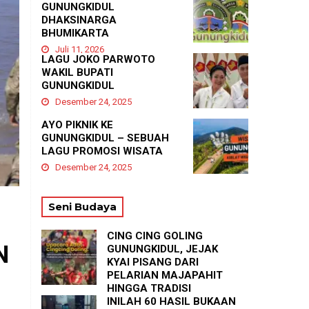
GUNUNGKIDUL
DHAKSINARGA
BHUMIKARTA
Juli 11, 2026
LAGU JOKO PARWOTO
WAKIL BUPATI
GUNUNGKIDUL
Desember 24, 2025
AYO PIKNIK KE
GUNUNGKIDUL – SEBUAH
LAGU PROMOSI WISATA
Desember 24, 2025
Seni Budaya
CING CING GOLING
N
GUNUNGKIDUL, JEJAK
KYAI PISANG DARI
PELARIAN MAJAPAHIT
HINGGA TRADISI
TASYAKURAN
INILAH 60 HASIL BUKAAN