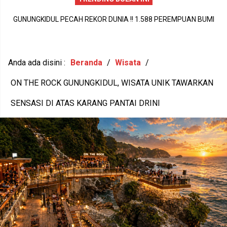
PERISTIWA DUKA DI SIDOHARJO TEPUS GUNUNGKIDUL MENJADI
A
PENGINGAT PENTINGNYA KEPEDULIAN TERHADAP KESEHATAN
M
MENTAL DAN KETAHANAN KELUARGA
Anda ada disini :
Beranda
/
Wisata
/
ON THE ROCK GUNUNGKIDUL, WISATA UNIK TAWARKAN
SENSASI DI ATAS KARANG PANTAI DRINI