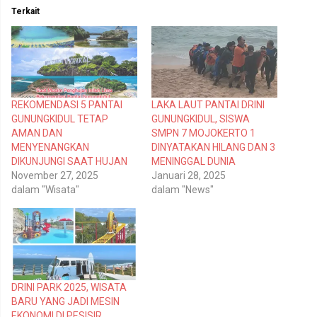
t
t
Terkait
u
u
k
k
b
m
e
e
r
m
b
b
a
a
g
g
i
i
p
k
REKOMENDASI 5 PANTAI
LAKA LAUT PANTAI DRINI
a
a
d
n
GUNUNGKIDUL TETAP
GUNUNGKIDUL, SISWA
a
d
T
i
AMAN DAN
SMPN 7 MOJOKERTO 1
w
F
MENYENANGKAN
DINYATAKAN HILANG DAN 3
i
a
t
c
DIKUNJUNGI SAAT HUJAN
MENINGGAL DUNIA
t
e
November 27, 2025
Januari 28, 2025
e
b
r
o
dalam "Wisata"
dalam "News"
(
o
M
k
e
(
m
M
b
e
u
m
k
b
a
u
d
k
i
a
DRINI PARK 2025, WISATA
j
d
e
i
BARU YANG JADI MESIN
n
j
EKONOMI DI PESISIR