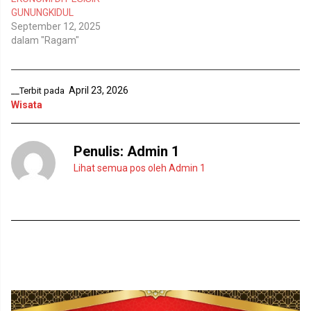
d
e
e
n
GUNUNGKIDUL
l
d
September 12, 2025
a
e
y
l
dalam "Ragam"
a
a
n
y
g
a
b
n
a
g
r
b
April 23, 2026
__Terbit pada
u
a
Wisata
)
r
u
)
Penulis:
Admin 1
Lihat semua pos oleh Admin 1