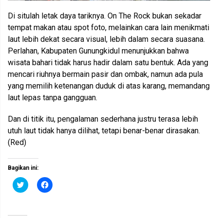
Di situlah letak daya tariknya. On The Rock bukan sekadar
tempat makan atau spot foto, melainkan cara lain menikmati
laut lebih dekat secara visual, lebih dalam secara suasana.
Perlahan, Kabupaten Gunungkidul menunjukkan bahwa
wisata bahari tidak harus hadir dalam satu bentuk. Ada yang
mencari riuhnya bermain pasir dan ombak, namun ada pula
yang memilih ketenangan duduk di atas karang, memandang
laut lepas tanpa gangguan.
Dan di titik itu, pengalaman sederhana justru terasa lebih
utuh laut tidak hanya dilihat, tetapi benar-benar dirasakan.
(Red)
Bagikan ini:
K
K
l
l
i
i
k
k
u
u
n
n