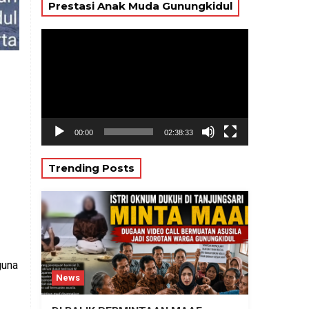
Prestasi Anak Muda Gunungkidul
Pemutar
Video
00:00
02:38:33
Trending Posts
guna
News