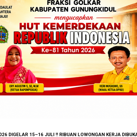
REKOR DUNIA !! 1.588 PEREMPUAN BUMI HANDAYANI ANTA
IDUL JOB FAIR 2026 DIGELAR 15–16 JULI !! RIBUAN LOWON