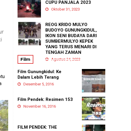
PADUKUHAN GEDANGAN
CUPU PANJALA 2023
Agustus 21, 2025
Oktober 31, 2023
REOG KRIDO MULYO
BUDOYO GUNUNGKIDUL,
ur
IKON SENI BUDAYA DARI
i
SUMBERMULYO KEPEK
YANG TERUS MENARI DI
TENGAH ZAMAN
Film
Agustus 24, 2023
Film Gunungkidul: Ke
btu
Dalam Lebih Terang
a
Desember 5, 2016
Film Pendek: Resimen 153
November 16, 2016
FILM PENDEK: THE