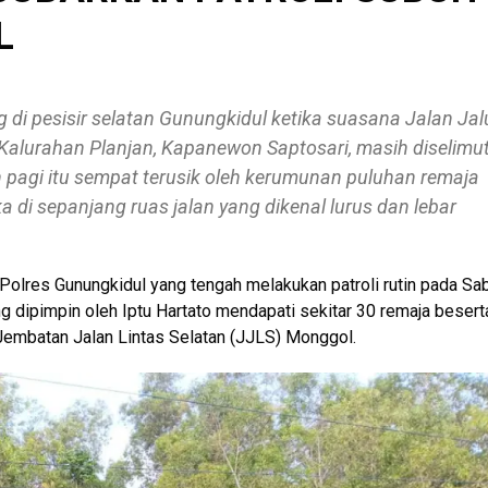
L
 di pesisir selatan Gunungkidul ketika suasana Jalan Jal
 Kalurahan Planjan, Kapanewon Saptosari, masih diselimut
pagi itu sempat terusik oleh kerumunan puluhan remaja
di sepanjang ruas jalan yang dikenal lurus dan lebar
uh Polres Gunungkidul yang tengah melakukan patroli rutin pada Sa
ng dipimpin oleh Iptu Hartato mendapati sekitar 30 remaja besert
embatan Jalan Lintas Selatan (JJLS) Monggol.