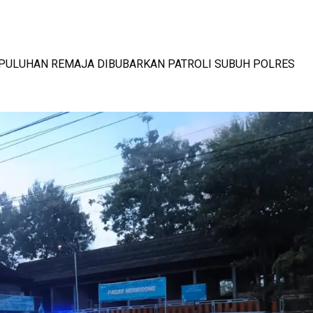
RESMI MENDUNIA
AAN SIAP MEREKRUT
-
View: 458x
-
View: 586x
, PULUHAN REMAJA DIBUBARKAN PATROLI SUBUH POLRES