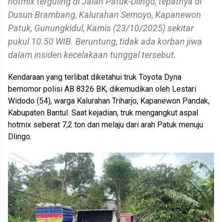
hotmix terguling di Jalan Patuk-Dlingo, tepatnya di
Dusun Brambang, Kalurahan Semoyo, Kapanewon
Patuk, Gunungkidul, Kamis (23/10/2025) sekitar
pukul 10.50 WIB. Beruntung, tidak ada korban jiwa
dalam insiden kecelakaan tunggal tersebut.
Kendaraan yang terlibat diketahui truk Toyota Dyna
bernomor polisi AB 8326 BK, dikemudikan oleh Lestari
Widodo (54), warga Kalurahan Triharjo, Kapanewon Pandak,
Kabupaten Bantul. Saat kejadian, truk mengangkut aspal
hotmix seberat 7,2 ton dan melaju dari arah Patuk menuju
Dlingo.