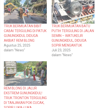
b
m
e
e
r
m
b
b
a
a
g
g
i
i
p
k
TRUK BERMUATAN BIBIT
TRUK BERMUATAN BATU
a
a
d
n
CABAI TERGULING DI PATUK
PUTIH TERGULING DI JALAN
a
d
T
i
GUNUNGKIDUL DIDUGA
SEMIN – WATUKELIR
w
F
AKIBAT REM BLONG
GUNUNGKIDUL, DIDUGA
i
a
t
c
Agustus 25, 2025
SOPIR MENGANTUK
t
e
dalam "News"
Juli 23, 2025
e
b
r
o
dalam "News"
(
o
M
k
e
(
m
M
b
e
u
m
k
b
a
u
d
k
i
a
REM BLONG DI JALUR
j
d
e
i
EKSTREM GUNUNGKIDUL!
n
j
TRUK TRONTON TERGULING
d
e
e
n
DI TANJAKAN POK CUCAK,
l
d
SOPIR LUKA-LUKA
a
e