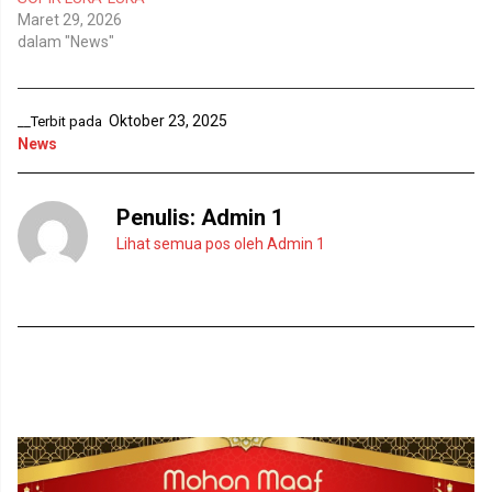
y
l
Maret 29, 2026
a
a
n
y
dalam "News"
g
a
b
n
a
g
r
b
u
a
Oktober 23, 2025
__Terbit pada
)
r
u
News
)
Penulis:
Admin 1
Lihat semua pos oleh Admin 1