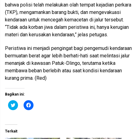
bahwa polisi telah melakukan olah tempat kejadian perkara
(TKP), mengamankan barang bukti, dan mengevakuasi
kendaraan untuk mencegah kemacetan di jalur tersebut.
“Tidak ada korban jiwa dalam peristiwa ini, hanya kerugian
materi dan kerusakan kendaraan,” jelas petugas.
Peristiwa ini menjadi pengingat bagi pengemudi kendaraan
bermuatan berat agar lebih berhati-hati saat melintasi jalur
menanjak di kawasan Patuk-Dlingo, terutama ketika
membawa beban berlebih atau saat kondisi kendaraan
kurang prima. (Red)
Bagikan ini:
K
K
l
l
i
i
k
k
u
u
n
n
t
t
Terkait
u
u
k
k