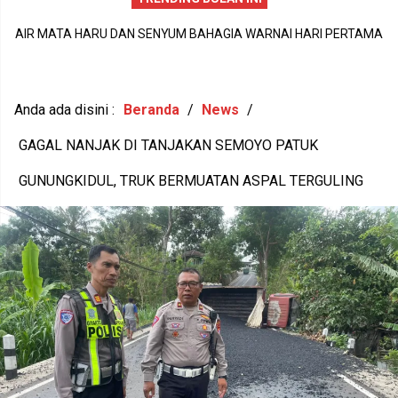
AIR MATA HARU DAN SENYUM BAHAGIA WARNAI HARI PERTAMA
DI
P
MPLS SDN Wonosari 6, LANGKAH KECIL 56 SISWA BARU MENUJU
N
1
MASA DEPAN GEMILANG
Anda ada disini :
Beranda
/
News
/
GAGAL NANJAK DI TANJAKAN SEMOYO PATUK
GUNUNGKIDUL, TRUK BERMUATAN ASPAL TERGULING