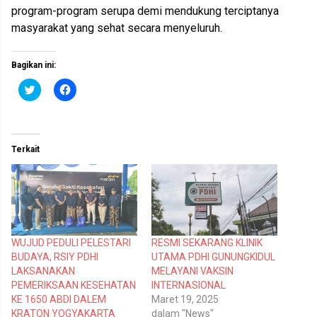
program-program serupa demi mendukung terciptanya
masyarakat yang sehat secara menyeluruh.
Bagikan ini:
K
K
l
l
i
i
k
k
u
u
n
n
t
t
Terkait
u
u
k
k
b
m
e
e
r
m
b
b
a
a
g
g
i
i
p
k
WUJUD PEDULI PELESTARI
RESMI SEKARANG KLINIK
a
a
d
n
BUDAYA, RSIY PDHI
UTAMA PDHI GUNUNGKIDUL
a
d
T
i
LAKSANAKAN
MELAYANI VAKSIN
w
F
PEMERIKSAAN KESEHATAN
INTERNASIONAL
i
a
t
c
KE 1650 ABDI DALEM
Maret 19, 2025
t
e
KRATON YOGYAKARTA
dalam "News"