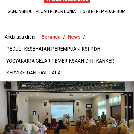
PERISTIWA DUKA DI SIDOHARJO TEPUS GUNUNGKIDUL MENJADI
I
A
PENGINGAT PENTINGNYA KEPEDULIAN TERHADAP KESEHATAN
,
M
MENTAL DAN KETAHANAN KELUARGA
Anda ada disini :
Beranda
/
News
/
PEDULI KESEHATAN PEREMPUAN, RSI PDHI
YOGYAKARTA GELAR PEMERIKSAAN DINI KANKER
SERVIKS DAN PAYUDARA