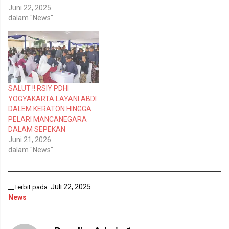
e
b
r
o
Juni 22, 2025
(
o
dalam "News"
M
k
e
(
m
M
b
e
u
m
k
b
a
u
d
k
i
a
j
d
e
i
SALUT !! RSIY PDHI
n
j
YOGYAKARTA LAYANI ABDI
d
e
e
n
DALEM KERATON HINGGA
l
d
PELARI MANCANEGARA
a
e
y
l
DALAM SEPEKAN
a
a
n
y
Juni 21, 2026
g
a
dalam "News"
b
n
a
g
r
b
u
a
)
r
u
Juli 22, 2025
__Terbit pada
)
News