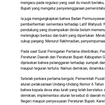
mengacu pada regulasi yang saat itu masih berlaku
Bupati yang mengatur penyelenggaraan pemerintaha
Ia juga mengungkapkan bahwa Badan Permusyawara
pemberhentian sementara terhadap Latif Wahyudi.
pendukung yang disampaikan dinilai belum memenuhi
melengkapi berkas dan bukti yang diperlukan. Mes
cukup panjang. Menurut Rakhmadian, penyempurnaan
Pada saat Surat Peringatan Pertama diterbitkan, 
Peraturan Daerah dan Peraturan Bupati Kabupaten G
dijelaskan bahwa pelanggaran terhadap sumpah dan ja
maupun teguran tertulis. Namun demikian, dinamika
Setelah perkara pertama bergulir, Pemerintah Pus
aturan pelaksanaan Undang-Undang Nomor 6 Tahun 2
bahwa kepala desa atau lurah yang telah berstatus
demikian, implementasi aturan tersebut di daerah 
Negeri maupun penyesuaian Peraturan Bupati. Karen