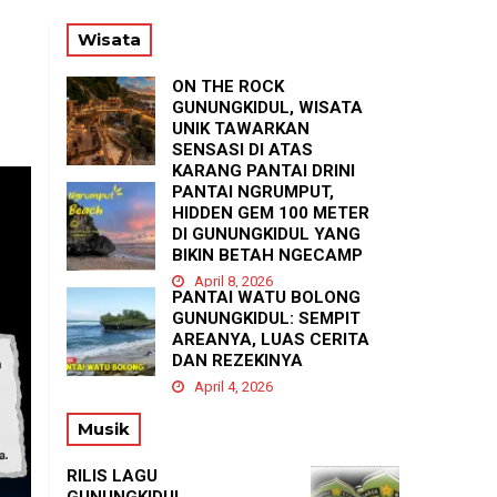
x
56
Wisata
ON THE ROCK
GUNUNGKIDUL, WISATA
UNIK TAWARKAN
SENSASI DI ATAS
KARANG PANTAI DRINI
PANTAI NGRUMPUT,
April 23, 2026
HIDDEN GEM 100 METER
DI GUNUNGKIDUL YANG
BIKIN BETAH NGECAMP
April 8, 2026
PANTAI WATU BOLONG
GUNUNGKIDUL: SEMPIT
AREANYA, LUAS CERITA
DAN REZEKINYA
April 4, 2026
Musik
RILIS LAGU