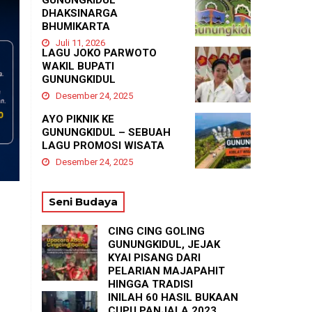
GUNUNGKIDUL
DHAKSINARGA
BHUMIKARTA
Juli 11, 2026
LAGU JOKO PARWOTO
WAKIL BUPATI
GUNUNGKIDUL
Desember 24, 2025
AYO PIKNIK KE
GUNUNGKIDUL – SEBUAH
LAGU PROMOSI WISATA
Desember 24, 2025
Seni Budaya
CING CING GOLING
GUNUNGKIDUL, JEJAK
KYAI PISANG DARI
PELARIAN MAJAPAHIT
HINGGA TRADISI
TASYAKURAN
INILAH 60 HASIL BUKAAN
PADUKUHAN GEDANGAN
CUPU PANJALA 2023