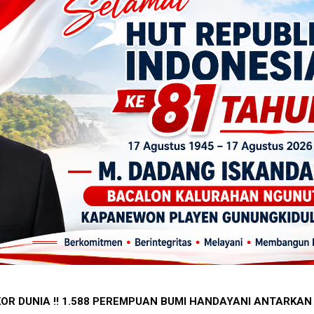
 DI SIDOHARJO TEPUS GUNUNGKIDUL MENJADI PENGINGAT 
 PECAH REKOR DUNIA !! 1.588 PEREMPUAN BUMI HANDAYA