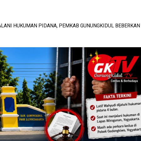
AL DAN KETAHANAN KELUARGA
 MURI, BUDAYA LOKAL RESMI MENDUNIA
-
View: 416x
-
View: 473
JALANI HUKUMAN PIDANA, PEMKAB GUNUNGKIDUL BEBERKAN