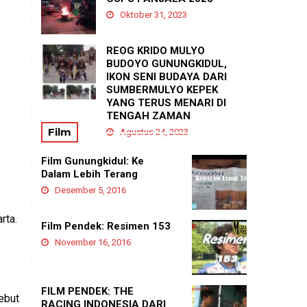
Agustus 21, 2025
Oktober 31, 2023
REOG KRIDO MULYO
BUDOYO GUNUNGKIDUL,
IKON SENI BUDAYA DARI
SUMBERMULYO KEPEK
YANG TERUS MENARI DI
TENGAH ZAMAN
Film
Agustus 24, 2023
Film Gunungkidul: Ke
Dalam Lebih Terang
Desember 5, 2016
rta.
Film Pendek: Resimen 153
November 16, 2016
FILM PENDEK: THE
ebut
RACING INDONESIA DARI