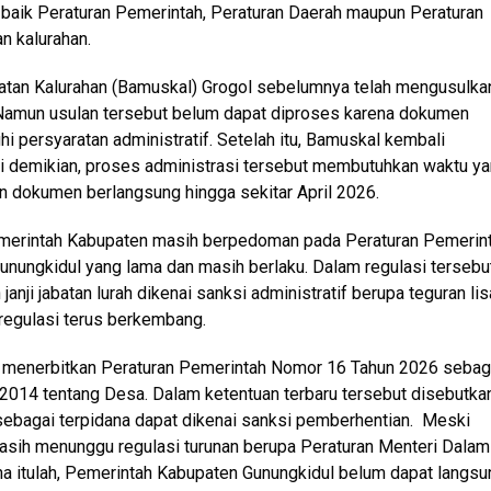
, baik Peraturan Pemerintah, Peraturan Daerah maupun Peraturan
n kalurahan.
tan Kalurahan (Bamuskal) Grogol sebelumnya telah mengusulka
 Namun usulan tersebut belum dapat diproses karena dokumen
 persyaratan administratif. Setelah itu, Bamuskal kembali
ki demikian, proses administrasi tersebut membutuhkan waktu y
 dokumen berlangsung hingga sekitar April 2026.
Pemerintah Kabupaten masih berpedoman pada Peraturan Pemerint
unungkidul yang lama dan masih berlaku. Dalam regulasi tersebu
nji jabatan lurah dikenai sanksi administratif berupa teguran li
 regulasi terus berkembang.
at menerbitkan Peraturan Pemerintah Nomor 16 Tahun 2026 sebag
014 tentang Desa. Dalam ketentuan terbaru tersebut disebutka
 sebagai terpidana dapat dikenai sanksi pemberhentian. Meski
masih menunggu regulasi turunan berupa Peraturan Menteri Dalam
a itulah, Pemerintah Kabupaten Gunungkidul belum dapat langsu