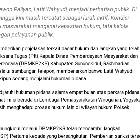
on Paliyan, Latif Wahyudi, menjadi perhatian publik. Di
ngga kini masih tercatat sebagai lurah aktif. Kondisi
 masyarakat mengenai kepastian hukum, tata kelola
gan pelayanan publik.
berikan penjelasan terkait dasar hukum dan langkah yang telah
aksana Tugas (Plt) Kepala Dinas Pemberdayaan Masyarakat dan
 Berencana (DPMKP2KB) Kabupaten Gunungkidul, Rakhmadian
 melalui sambungan telepon, membenarkan bahwa Latif Wahyudi
skipun sedang menjalani hukuman pidana.
ijatuhi hukuman pidana selama empat bulan atas perkara pidana
aat ini ia berada di Lembaga Pemasyarakatan Wirogunan, Yogyaka
asih menghadapi proses hukum lain di wilayah hukum Polsek
nungkidul melalui DPMKP2KB telah mengambil langkah
 (SP) Pertama kepada yang bersangkutan. Pemberian sanksi ters