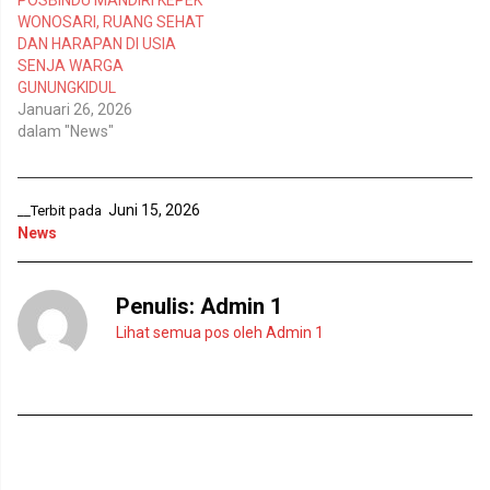
POSBINDU MANDIRI KEPEK
n
j
WONOSARI, RUANG SEHAT
d
e
e
n
DAN HARAPAN DI USIA
l
d
SENJA WARGA
a
e
y
l
GUNUNGKIDUL
a
a
n
y
Januari 26, 2026
g
a
dalam "News"
b
n
a
g
r
b
u
a
)
r
u
Juni 15, 2026
__Terbit pada
)
News
Penulis:
Admin 1
Lihat semua pos oleh Admin 1