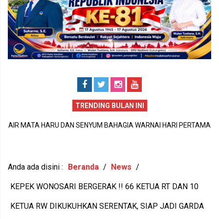
TRENDING BULAN INI
PERISTIWA DUKA DI SIDOHARJO TEPUS GUNUNGKIDUL MENJADI
MA
P
PENGINGAT PENTINGNYA KEPEDULIAN TERHADAP KESEHATAN
JU
1
MENTAL DAN KETAHANAN KELUARGA
Anda ada disini :
Beranda
/
News
/
KEPEK WONOSARI BERGERAK !! 66 KETUA RT DAN 10
KETUA RW DIKUKUHKAN SERENTAK, SIAP JADI GARDA