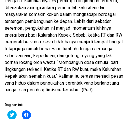
Dengan dikukuhkannya 76 pemimpin lingkungan tersebut,
diharapkan sinergi antara pemerintah kalurahan dan
masyarakat semakin kokoh dalam menghadapi berbagai
tantangan pembangunan ke depan. Lebih dari sekadar
seremoni, pengukuhan ini menjadi momentum lahirnya
energi baru bagi Kalurahan Kepek. Sebab, ketika RT dan RW
bergerak bersama, desa tidak hanya menjadi tempat tinggal,
tetapi juga rumah besar yang tumbuh dengan semangat
kebersamaan, kepedulian, dan gotong royong yang tak
pernah lekang oleh waktu. “Membangun desa dimulai dari
lingkungan terkecil. Ketika RT dan RW kuat, maka Kalurahan
Kepek akan semakin kuat.” Kalimat itu terasa menjadi pesan
yang hidup dalam pengukuhan serentak yang berlangsung
hangat dan penuh optimisme tersebut. (Red)
Bagikan ini:
K
K
l
l
i
i
k
k