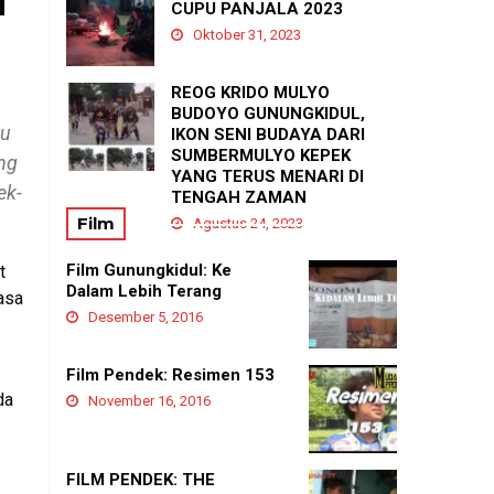
N
PADUKUHAN GEDANGAN
CUPU PANJALA 2023
Agustus 21, 2025
Oktober 31, 2023
REOG KRIDO MULYO
BUDOYO GUNUNGKIDUL,
ru
IKON SENI BUDAYA DARI
SUMBERMULYO KEPEK
ng
YANG TERUS MENARI DI
ek-
TENGAH ZAMAN
Film
Agustus 24, 2023
Film Gunungkidul: Ke
t
Dalam Lebih Terang
asa
Desember 5, 2016
Film Pendek: Resimen 153
da
November 16, 2016
FILM PENDEK: THE