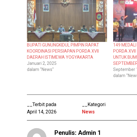
e
e
r
m
b
b
a
a
g
g
i
i
p
k
a
a
d
n
a
d
T
i
BUPATI GUNUNGKIDUL PIMPIN RAPAT
149 MEDALI
w
F
i
a
KOORDINASI PERSIAPAN PORDA XVII
PORDA XVII
t
c
DAERAH ISTIMEWA YOGYAKARTA
UNTUK BUMI
t
e
e
b
Januari 2, 2025
SEPTEMBER 
r
o
dalam "News"
September 
(
o
M
k
dalam "New
e
(
m
M
b
e
u
m
k
b
a
u
d
k
__Terbit pada
__Kategori
i
a
j
d
April 14, 2026
News
e
i
n
j
d
e
e
n
l
d
Penulis:
Admin 1
a
e