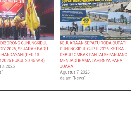
 DIBORONG GUNUNGKIDUL
KEJUARAAN SEPATU RODA BUPATI
 DIY 2025, SEJARAH BARU
GUNUNGKIDUL CUP III 2026, KETIKA
 HANDAYANI (PER 13
DEBUR OMBAK PANTAI SEPANJANG
2025 PUKUL 20.45 WIB)
MENJADI IRAMA LAHIRNYA PARA
13, 2025
JUARA
s"
Agustus 7, 2026
dalam "News"