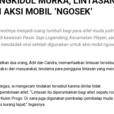
UNGKIDUL MURKA, LINTASA
 AKSI MOBIL ’NGOSEK’
mestinya menjadi ruang tumbuh bagi para atlet muda just
a di kawasan Pasar Sapi Logandeng, Kecamatan Playen, ya
 mendadak viral setelah digunakan untuk aksi mobil ngos
tkan dua orang, Adit dan Candra, memanfaatkan lintasan tersebu
reaksi dari masyarakat, terutama para pengguna lintasan yang mer
tegas, ia mengecam tindakan tersebut karena dinilai tidak
embinaan atlet. “Lintasan itu diperuntukkan bagi atlet sepatu ro
Kulon Progo. Di sana juga digunakan pembalap-pembalap muda
as kurang tepat,” tegasnya.