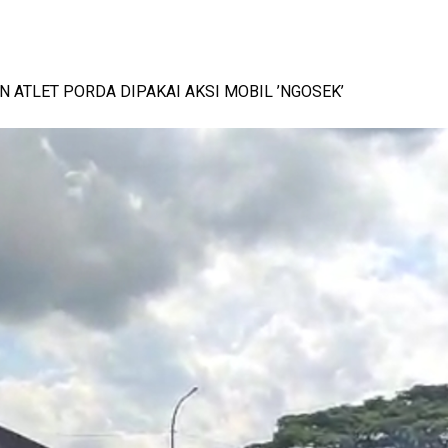
 KETAHANAN KELUARGA
-
View: 413x
N ATLET PORDA DIPAKAI AKSI MOBIL ’NGOSEK’