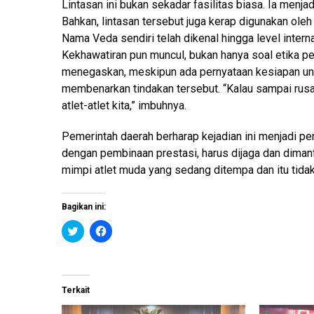
Lintasan ini bukan sekadar fasilitas biasa. Ia menj
Bahkan, lintasan tersebut juga kerap digunakan ol
Nama Veda sendiri telah dikenal hingga level inter
Kekhawatiran pun muncul, bukan hanya soal etika pen
menegaskan, meskipun ada pernyataan kesiapan untuk
membenarkan tindakan tersebut. “Kalau sampai rusa
atlet-atlet kita,” imbuhnya.
Pemerintah daerah berharap kejadian ini menjadi pen
dengan pembinaan prestasi, harus dijaga dan dimanf
mimpi atlet muda yang sedang ditempa dan itu tidak
Bagikan ini:
K
K
l
l
i
i
k
k
u
u
n
n
t
t
Terkait
u
u
k
k
b
m