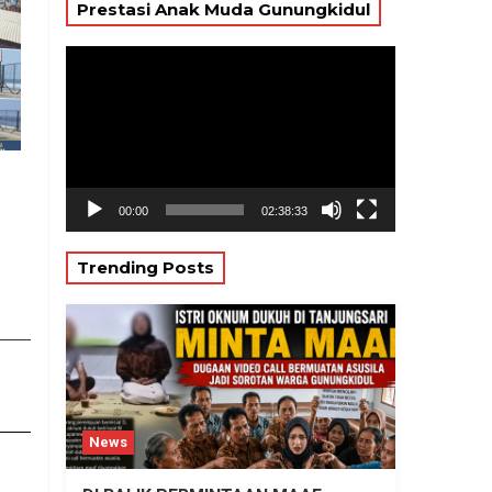
Prestasi Anak Muda Gunungkidul
Pemutar
Video
00:00
02:38:33
Trending Posts
News