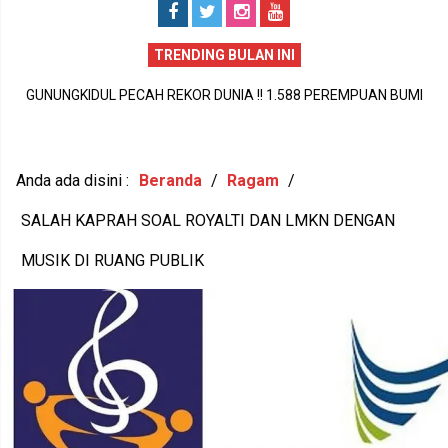
TRENDING BULAN INI
GUNUNGKIDUL PECAH REKOR DUNIA !! 1.588 PEREMPUAN BUMI
P
HANDAYANI ANTARKAN SENAM PENTHUL TEMBEM RAIH MURI,
BUDAYA LOKAL RESMI MENDUNIA
Anda ada disini :
Beranda
/
Ragam
/
SALAH KAPRAH SOAL ROYALTI DAN LMKN DENGAN
MUSIK DI RUANG PUBLIK