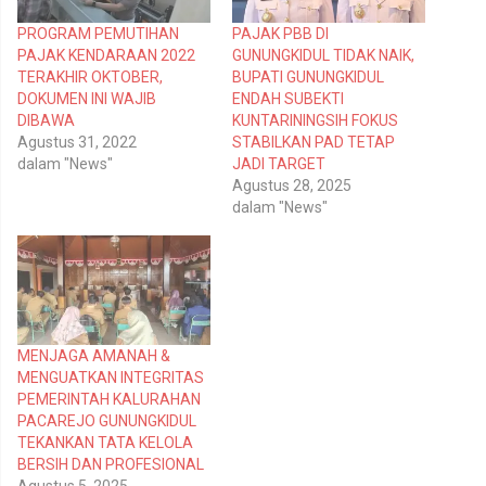
i
i
p
k
PROGRAM PEMUTIHAN
PAJAK PBB DI
a
a
d
n
PAJAK KENDARAAN 2022
GUNUNGKIDUL TIDAK NAIK,
a
d
T
i
TERAKHIR OKTOBER,
BUPATI GUNUNGKIDUL
w
F
DOKUMEN INI WAJIB
ENDAH SUBEKTI
i
a
t
c
DIBAWA
KUNTARININGSIH FOKUS
t
e
Agustus 31, 2022
STABILKAN PAD TETAP
e
b
r
o
dalam "News"
JADI TARGET
(
o
Agustus 28, 2025
M
k
e
(
dalam "News"
m
M
b
e
u
m
k
b
a
u
d
k
i
a
j
d
e
i
n
j
MENJAGA AMANAH &
d
e
e
n
MENGUATKAN INTEGRITAS
l
d
PEMERINTAH KALURAHAN
a
e
y
l
PACAREJO GUNUNGKIDUL
a
a
n
y
TEKANKAN TATA KELOLA
g
a
BERSIH DAN PROFESIONAL
b
n
a
g