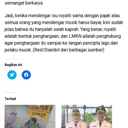
semangat berkarya.
Jadi, ketika mendengar isu royalti sama dengan pajak atau
semua orang yang mendengar musik harus bayar, kini sudah
jelas bahwa itu hanyalah salah kaprah. Yang benar, royalti
adalah bentuk penghargaan, dan LMKN adalah penghubung
agar penghargaan itu sampai ke tangan pencipta lagu dan
pelaku musik. (Red/Diambil dari berbagai sumber)
Bagikan ini:
K
K
l
l
i
i
k
k
u
u
n
n
t
t
Terkait
u
u
k
k
b
m
e
e
r
m
b
b
a
a
g
g