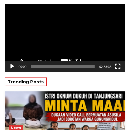
Pemutar
Video
00:00
02:38:33
Trending Posts
News