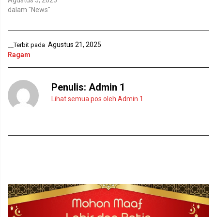
Agustus 5, 2025
r
b
dalam "News"
u
a
)
r
u
)
Agustus 21, 2025
__Terbit pada
Ragam
Penulis:
Admin 1
Lihat semua pos oleh Admin 1