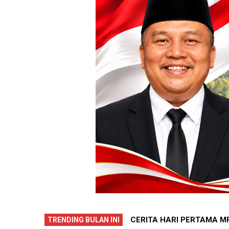
GKAH AWAL 252 SISWA MENUJU
PECAH REKOR !! 7 WARG
TRENDING BULAN INI