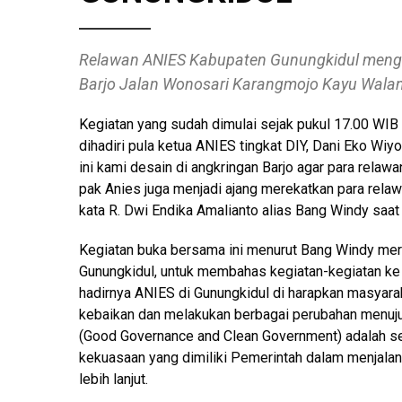
Relawan ANIES Kabupaten Gunungkidul menga
Barjo Jalan Wonosari Karangmojo Kayu Walan
Kegiatan yang sudah dimulai sejak pukul 17.00 WIB 
dihadiri pula ketua ANIES tingkat DIY, Dani Eko Wi
ini kami desain di angkringan Barjo agar para rela
pak Anies juga menjadi ajang merekatkan para rela
kata R. Dwi Endika Amalianto alias Bang Windy saat d
Kegiatan buka bersama ini menurut Bang Windy mer
Gunungkidul, untuk membahas kegiatan-kegiatan k
hadirnya ANIES di Gunungkidul di harapkan masya
kebaikan dan melakukan berbagai perubahan menuju 
(Good Governance and Clean Government) adalah se
kekuasaan yang dimiliki Pemerintah dalam menjalanka
lebih lanjut.