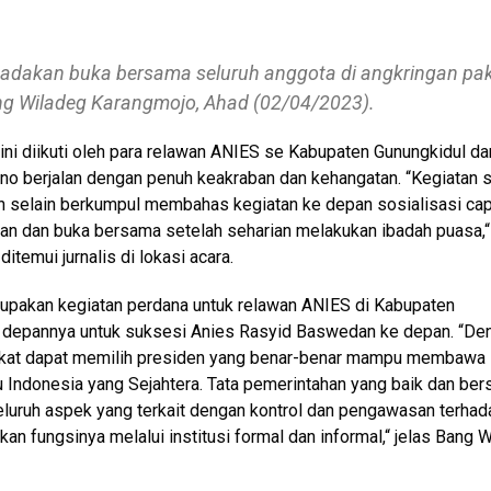
dakan buka bersama seluruh anggota di angkringan pa
g Wiladeg Karangmojo, Ahad (02/04/2023).
ini diikuti oleh para relawan ANIES se Kabupaten Gunungkidul da
yono berjalan dengan penuh keakraban dan kehangatan. “Kegiatan 
wan selain berkumpul membahas kegiatan ke depan sosialisasi ca
wan dan buka bersama setelah seharian melakukan ibadah puasa,“
itemui jurnalis di lokasi acara.
upakan kegiatan perdana untuk relawan ANIES di Kabupaten
e depannya untuk suksesi Anies Rasyid Baswedan ke depan. “De
rakat dapat memilih presiden yang benar-benar mampu membawa
Indonesia yang Sejahtera. Tata pemerintahan yang baik dan ber
luruh aspek yang terkait dengan kontrol dan pengawasan terhad
n fungsinya melalui institusi formal dan informal,“ jelas Bang W