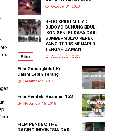
Agustus 21, 2025
Oktober 31, 2023
k
REOG KRIDO MULYO
BUDOYO GUNUNGKIDUL,
IKON SENI BUDAYA DARI
SUMBERMULYO KEPEK
n
YANG TERUS MENARI DI
sore
TENGAH ZAMAN
pres
Film
Agustus 24, 2023
Film Gunungkidul: Ke
Dalam Lebih Terang
Desember 5, 2016
ngan
Film Pendek: Resimen 153
sih
November 16, 2016
ap
indi
FILM PENDEK: THE
RACING INDONESIA DARI