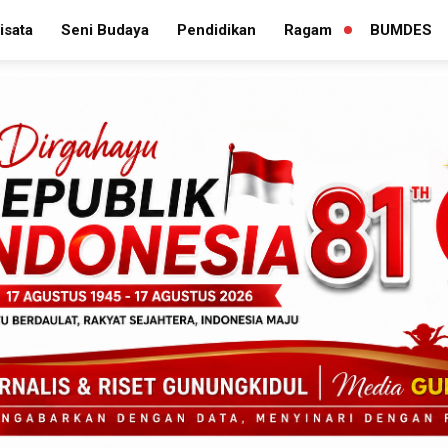
isata
Seni Budaya
Pendidikan
Ragam
BUMDES
PERLUAS
MENU
TURUNAN