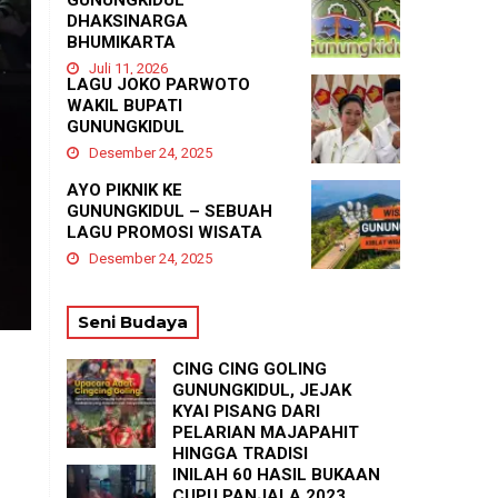
GUNUNGKIDUL
DHAKSINARGA
BHUMIKARTA
Juli 11, 2026
LAGU JOKO PARWOTO
WAKIL BUPATI
GUNUNGKIDUL
Desember 24, 2025
AYO PIKNIK KE
GUNUNGKIDUL – SEBUAH
LAGU PROMOSI WISATA
Desember 24, 2025
Seni Budaya
CING CING GOLING
GUNUNGKIDUL, JEJAK
KYAI PISANG DARI
PELARIAN MAJAPAHIT
HINGGA TRADISI
TASYAKURAN
INILAH 60 HASIL BUKAAN
PADUKUHAN GEDANGAN
CUPU PANJALA 2023