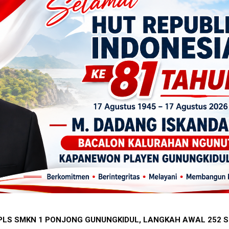
A BEREBUT KURSI LURAH MONGGOL, TERBANYAK GUNUNGKIDUL