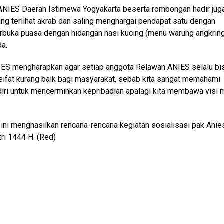
NIES Daerah Istimewa Yogyakarta beserta rombongan hadir jug
g terlihat akrab dan saling menghargai pendapat satu dengan
 berbuka puasa dengan hidangan nasi kucing (menu warung angkrin
da.
IES mengharapkan agar setiap anggota Relawan ANIES selalu bi
rsifat kurang baik bagi masyarakat, sebab kita sangat memahami
endiri untuk mencerminkan kepribadian apalagi kita membawa visi 
ni menghasilkan rencana-rencana kegiatan sosialisasi pak Anie
tri 1444 H. (Red)