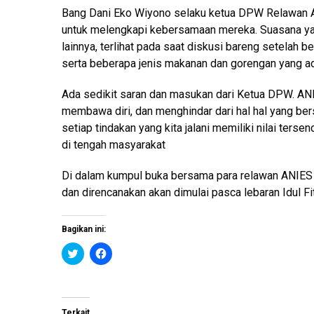
Bang Dani Eko Wiyono selaku ketua DPW Relawan A
untuk melengkapi kebersamaan mereka. Suasana yan
lainnya, terlihat pada saat diskusi bareng setelah
serta beberapa jenis makanan dan gorengan yang a
Ada sedikit saran dan masukan dari Ketua DPW. AN
membawa diri, dan menghindar dari hal hal yang be
setiap tindakan yang kita jalani memiliki nilai ters
di tengah masyarakat
Di dalam kumpul buka bersama para relawan ANIES i
dan direncanakan akan dimulai pasca lebaran Idul Fi
Bagikan ini:
K
K
l
l
i
i
k
k
u
u
n
n
t
t
Terkait