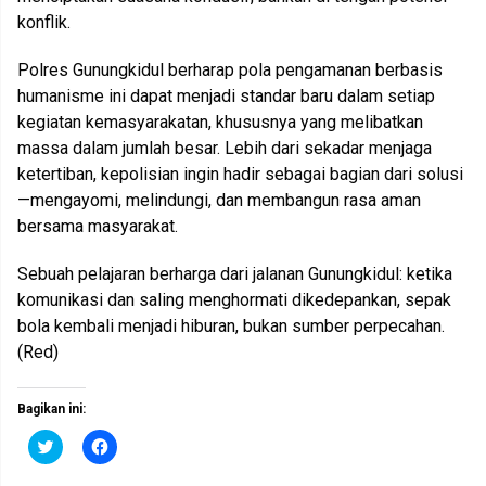
konflik.
Polres Gunungkidul berharap pola pengamanan berbasis
humanisme ini dapat menjadi standar baru dalam setiap
kegiatan kemasyarakatan, khususnya yang melibatkan
massa dalam jumlah besar. Lebih dari sekadar menjaga
ketertiban, kepolisian ingin hadir sebagai bagian dari solusi
—mengayomi, melindungi, dan membangun rasa aman
bersama masyarakat.
Sebuah pelajaran berharga dari jalanan Gunungkidul: ketika
komunikasi dan saling menghormati dikedepankan, sepak
bola kembali menjadi hiburan, bukan sumber perpecahan.
(Red)
Bagikan ini:
K
K
l
l
i
i
k
k