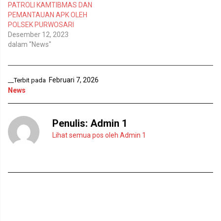
e
i
PATROLI KAMTIBMAS DAN
n
j
PEMANTAUAN APK OLEH
d
e
e
n
POLSEK PURWOSARI
l
d
Desember 12, 2023
a
e
y
l
dalam "News"
a
a
n
y
g
a
b
n
a
g
r
b
Februari 7, 2026
__Terbit pada
u
a
News
)
r
u
)
Penulis:
Admin 1
Lihat semua pos oleh Admin 1