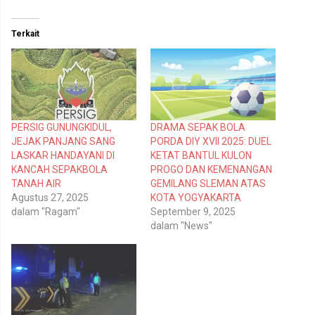
u
u
n
n
t
t
Terkait
u
u
k
k
b
m
e
e
r
m
b
b
a
a
g
g
i
i
p
k
PERSIG GUNUNGKIDUL,
DRAMA SEPAK BOLA
a
a
d
n
JEJAK PANJANG SANG
PORDA DIY XVII 2025: DUEL
a
d
T
i
LASKAR HANDAYANI DI
KETAT BANTUL KULON
w
F
KANCAH SEPAKBOLA
PROGO DAN KEMENANGAN
i
a
t
c
TANAH AIR
GEMILANG SLEMAN ATAS
t
e
Agustus 27, 2025
KOTA YOGYAKARTA
e
b
r
o
dalam "Ragam"
September 9, 2025
(
o
dalam "News"
M
k
e
(
m
M
b
e
u
m
k
b
a
u
d
k
i
a
j
d