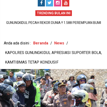
TRENDING BULAN INI
GUNUNGKIDUL PECAH REKOR DUNIA !! 1.588 PEREMPUAN BUMI
P
HANDAYANI ANTARKAN SENAM PENTHUL TEMBEM RAIH MURI,
BUDAYA LOKAL RESMI MENDUNIA
Anda ada disini :
Beranda
/
News
/
KAPOLRES GUNUNGKIDUL APRESIASI SUPORTER BOLA,
KAMTIBMAS TETAP KONDUSIF