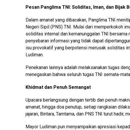
Pesan Panglima TNI: Soliditas, Iman, dan Bijak 
Dalam amanat yang dibacakan, Panglima TNI menitip
Negeri Sipil (PNS) TNI. Mulai dari memperkokoh 
soliditas internal dan kemanunggalan TNI bersama ra
penyebaran informasi yang tidak dapat dipertanggun
isu provokatif yang berpotensi merusak soliditas i
Ludiman.
Penekanan lainnya adalah melaksanakan tugas denga
menegaskan bahwa seluruh tugas TNI semata-mata u
Khidmat dan Penuh Semangat
Upacara berlangsung dengan tertib dan penuh mak
amanat, hingga doa penutup, setiap rangkaian dilak
jajaran, Bintara, Tamtama, dan PNS TNI turut hadir
Mayor Ludiman pun menyampaikan apresiasi kepada s