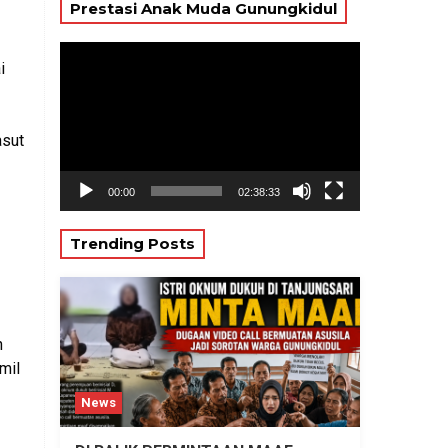
Prestasi Anak Muda Gunungkidul
Pemutar
i
Video
asut
00:00
02:38:33
Trending Posts
n
mil
News