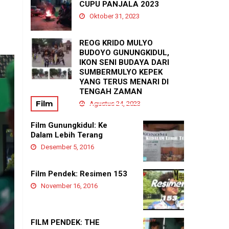
PADUKUHAN GEDANGAN
CUPU PANJALA 2023
Agustus 21, 2025
Oktober 31, 2023
REOG KRIDO MULYO
BUDOYO GUNUNGKIDUL,
IKON SENI BUDAYA DARI
SUMBERMULYO KEPEK
YANG TERUS MENARI DI
TENGAH ZAMAN
Film
Agustus 24, 2023
Film Gunungkidul: Ke
Dalam Lebih Terang
Desember 5, 2016
Film Pendek: Resimen 153
November 16, 2016
FILM PENDEK: THE