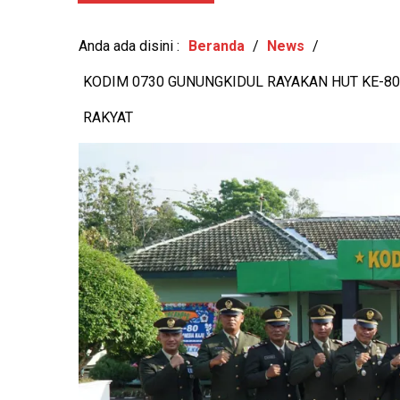
MURI, BUDAYA LOKAL RE
Anda ada disini :
Beranda
/
News
/
KODIM 0730 GUNUNGKIDUL RAYAKAN HUT KE-8
RAKYAT