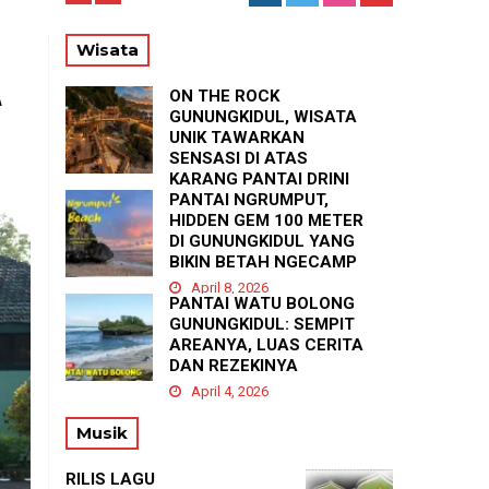
T
Wisata
ON THE ROCK
A
GUNUNGKIDUL, WISATA
UNIK TAWARKAN
SENSASI DI ATAS
KARANG PANTAI DRINI
PANTAI NGRUMPUT,
April 23, 2026
HIDDEN GEM 100 METER
DI GUNUNGKIDUL YANG
BIKIN BETAH NGECAMP
April 8, 2026
PANTAI WATU BOLONG
GUNUNGKIDUL: SEMPIT
AREANYA, LUAS CERITA
DAN REZEKINYA
April 4, 2026
Musik
RILIS LAGU