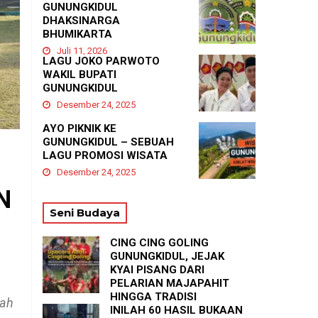
GUNUNGKIDUL
DHAKSINARGA
BHUMIKARTA
Juli 11, 2026
LAGU JOKO PARWOTO
WAKIL BUPATI
GUNUNGKIDUL
Desember 24, 2025
AYO PIKNIK KE
GUNUNGKIDUL – SEBUAH
LAGU PROMOSI WISATA
Desember 24, 2025
N
Seni Budaya
CING CING GOLING
GUNUNGKIDUL, JEJAK
KYAI PISANG DARI
PELARIAN MAJAPAHIT
HINGGA TRADISI
lah
TASYAKURAN
INILAH 60 HASIL BUKAAN