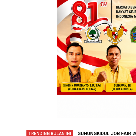
GAN KERJA DIBUKA, PULUHAN
GUNUNGKIDUL PECAH REK
TRENDING BULAN INI