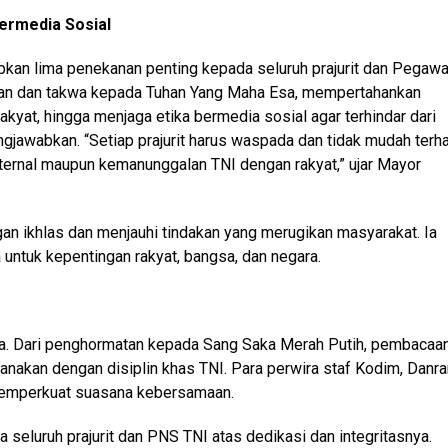
Bermedia Sosial
kan lima penekanan penting kepada seluruh prajurit dan Pegawa
iman dan takwa kepada Tuhan Yang Maha Esa, mempertahankan
kyat, hingga menjaga etika bermedia sosial agar terhindar dari
gjawabkan. “Setiap prajurit harus waspada dan tidak mudah terh
nternal maupun kemanunggalan TNI dengan rakyat,” ujar Mayor
n ikhlas dan menjauhi tindakan yang merugikan masyarakat. Ia
ntuk kepentingan rakyat, bangsa, dan negara.
na. Dari penghormatan kepada Sang Saka Merah Putih, pembacaa
sanakan dengan disiplin khas TNI. Para perwira staf Kodim, Danra
, memperkuat suasana kebersamaan.
eluruh prajurit dan PNS TNI atas dedikasi dan integritasnya.