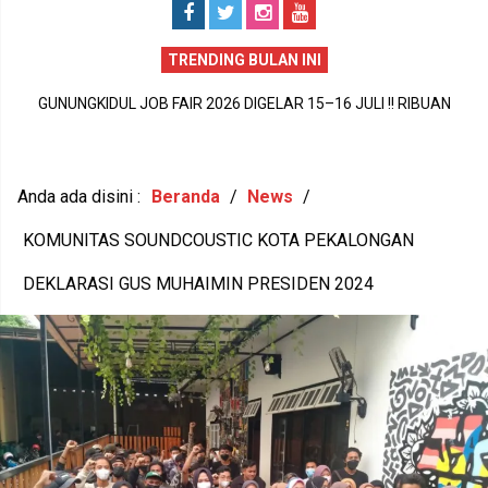
TRENDING BULAN INI
GUNUNGKIDUL JOB FAIR 2026 DIGELAR 15–16 JULI !! RIBUAN
GUNUNGKIDUL PECAH REKOR DUNIA !! 1.588 PEREMPUAN BUMI
P
LOWONGAN KERJA DIBUKA, PULUHAN PERUSAHAAN SIAP
HANDAYANI ANTARKAN SENAM PENTHUL TEMBEM RAIH MURI,
MEREKRUT
BUDAYA LOKAL RESMI MENDUNIA
Anda ada disini :
Beranda
/
News
/
KOMUNITAS SOUNDCOUSTIC KOTA PEKALONGAN
DEKLARASI GUS MUHAIMIN PRESIDEN 2024