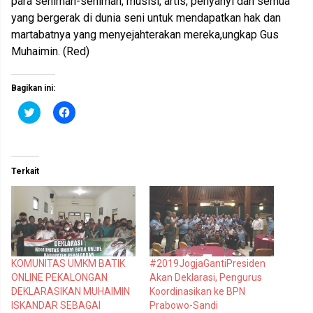
para seniman-seniman, musisi, artis, penyanyi dan semua
yang bergerak di dunia seni untuk mendapatkan hak dan
martabatnya yang menyejahterakan mereka,ungkap Gus
Muhaimin. (Red)
Bagikan ini:
K
K
l
l
i
i
k
k
u
u
n
n
t
t
Terkait
u
u
k
k
b
m
e
e
r
m
b
b
a
a
g
g
i
i
p
k
KOMUNITAS UMKM BATIK
#2019JogjaGantiPresiden
a
a
d
n
ONLINE PEKALONGAN
Akan Deklarasi, Pengurus
a
d
T
i
DEKLARASIKAN MUHAIMIN
Koordinasikan ke BPN
w
F
ISKANDAR SEBAGAI
Prabowo-Sandi
i
a