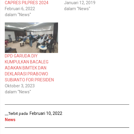
t
c
CAPRES PILPRES 2024
Januari 12, 2019
t
e
Februari 6, 2022
dalam "News"
e
b
r
o
dalam "News"
(
o
M
k
e
(
m
M
b
e
u
m
k
b
a
u
d
k
i
a
DPD GARUDA DIY
j
d
e
i
KUMPULKAN BACALEG
n
j
ADAKAN BIMTEK DAN
d
e
e
n
DEKLARASI PRABOWO
l
d
SUBIANTO FOR PRESIDEN
a
e
y
l
Oktober 3, 2023
a
a
n
y
dalam "News"
g
a
b
n
a
g
r
b
u
a
Februari 10, 2022
__Terbit pada
)
r
u
News
)