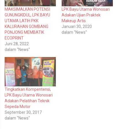
i
i
p
k
MAKSIMALKAN POTENSI
LPK Bayu Utama Wonosari
a
a
d
n
GUNUNGKIDUL, LPK BAYU
Adakan Ujian Praktek
a
d
T
i
UTAMA LATIH PKK
Makeup Artis
w
F
KALURAHAN GOMBANG
Januari 30, 2020
i
a
t
c
PONJONG MEMBATIK
dalam "News"
t
e
ECOPRINT
e
b
r
o
Juni 28, 2022
(
o
dalam "News"
M
k
e
(
m
M
b
e
u
m
k
b
a
u
d
k
i
a
j
d
e
i
Tingkatkan Kompentensi,
n
j
LPK Bayu Utama Wonosari
d
e
e
n
Adakan Pelatihan Teknik
l
d
Sepeda Motor
a
e
y
l
September 30, 2017
a
a
n
y
dalam "News"
g
a
b
n