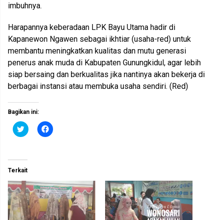
imbuhnya.
Harapannya keberadaan LPK Bayu Utama hadir di
Kapanewon Ngawen sebagai ikhtiar (usaha-red) untuk
membantu meningkatkan kualitas dan mutu generasi
penerus anak muda di Kabupaten Gunungkidul, agar lebih
siap bersaing dan berkualitas jika nantinya akan bekerja di
berbagai instansi atau membuka usaha sendiri. (Red)
Bagikan ini:
K
K
l
l
i
i
k
k
u
u
n
n
t
t
Terkait
u
u
k
k
b
m
e
e
r
m
b
b
a
a
g
g