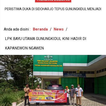
PERISTIWA DUKA DI SIDOHARJO TEPUS GUNUNGKIDUL MENJADI
MA
P
PENGINGAT PENTINGNYA KEPEDULIAN TERHADAP KESEHATAN
JU
1
MENTAL DAN KETAHANAN KELUARGA
Anda ada disini :
Beranda
/
News
/
LPK BAYU UTAMA GUNUNGKIDUL KINI HADIR DI
KAPANEWON NGAWEN