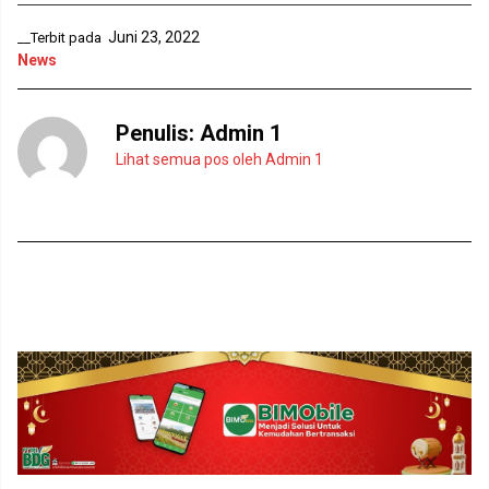
a
g
r
b
u
a
Juni 23, 2022
__Terbit pada
)
r
u
News
)
Penulis:
Admin 1
Lihat semua pos oleh Admin 1