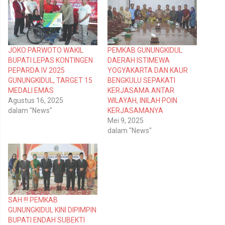
e
e
r
m
b
b
a
a
g
g
i
i
p
k
JOKO PARWOTO WAKIL
PEMKAB GUNUNGKIDUL
a
a
d
n
BUPATI LEPAS KONTINGEN
DAERAH ISTIMEWA
a
d
T
i
PEPARDA IV 2025
YOGYAKARTA DAN KAUR
w
F
GUNUNGKIDUL, TARGET 15
BENGKULU SEPAKATI
i
a
t
c
MEDALI EMAS
KERJASAMA ANTAR
t
e
Agustus 16, 2025
WILAYAH, INILAH POIN
e
b
r
o
dalam "News"
KERJASAMANYA
(
o
Mei 9, 2025
M
k
e
(
dalam "News"
m
M
b
e
u
m
k
b
a
u
d
k
i
a
j
d
e
i
n
j
SAH !!! PEMKAB
d
e
e
n
GUNUNGKIDUL KINI DIPIMPIN
l
d
BUPATI ENDAH SUBEKTI
a
e