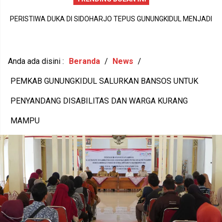
PERISTIWA DUKA DI SIDOHARJO TEPUS GUNUNGKIDUL MENJADI
I
A
PENGINGAT PENTINGNYA KEPEDULIAN TERHADAP KESEHATAN
,
M
MENTAL DAN KETAHANAN KELUARGA
Anda ada disini :
Beranda
/
News
/
PEMKAB GUNUNGKIDUL SALURKAN BANSOS UNTUK
PENYANDANG DISABILITAS DAN WARGA KURANG
MAMPU