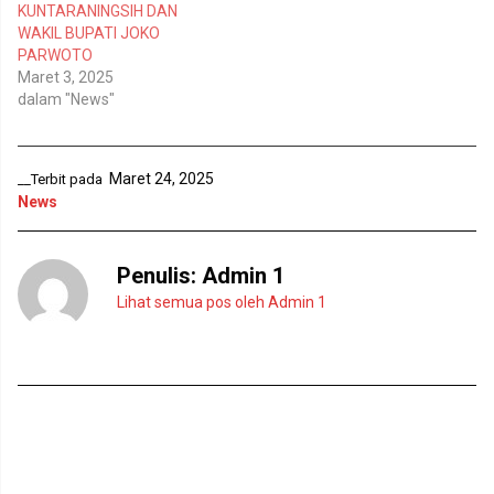
y
l
KUNTARANINGSIH DAN
a
a
n
y
WAKIL BUPATI JOKO
g
a
PARWOTO
b
n
a
g
Maret 3, 2025
r
b
dalam "News"
u
a
)
r
u
)
Maret 24, 2025
__Terbit pada
News
Penulis:
Admin 1
Lihat semua pos oleh Admin 1