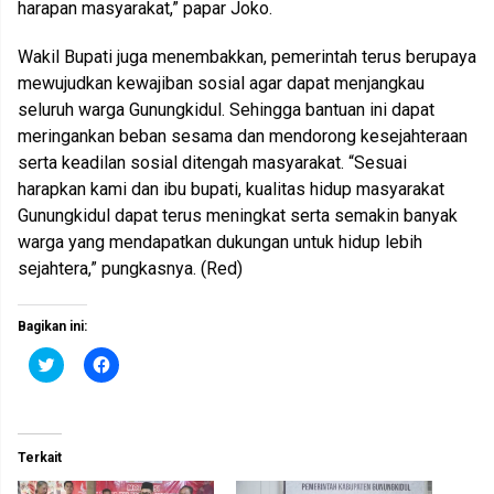
harapan masyarakat,” papar Joko.
Wakil Bupati juga menembakkan, pemerintah terus berupaya
mewujudkan kewajiban sosial agar dapat menjangkau
seluruh warga Gunungkidul. Sehingga bantuan ini dapat
meringankan beban sesama dan mendorong kesejahteraan
serta keadilan sosial ditengah masyarakat. “Sesuai
harapkan kami dan ibu bupati, kualitas hidup masyarakat
Gunungkidul dapat terus meningkat serta semakin banyak
warga yang mendapatkan dukungan untuk hidup lebih
sejahtera,” pungkasnya. (Red)
Bagikan ini:
K
K
l
l
i
i
k
k
u
u
n
n
t
t
Terkait
u
u
k
k
b
m