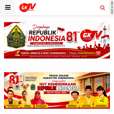
AGU 9, 2026
SE
Search
for:
RLUAS
NU
RUNAN