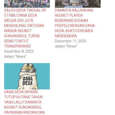
g
g
i
i
p
k
SALDO DESA TINGGAL RP
DANARTA KALURAHAN
a
a
d
n
57 RIBU DANA DESA
NGUNUT PLAYEN
a
d
T
i
DIDUGA 500 JUTA
BEBERKAN DUGAAN
w
F
MENGHILANG, RATUSAN
PENYELEWENGAN DANA
i
a
t
c
WARGA NGUNUT
DESA, BUKTI DOKUMEN
t
e
GUNUNGKIDUL TURUN
MENGEMUKA
e
b
r
o
DEMO TUNTUT
Desember 11, 2025
(
o
TRANSPARANSI
dalam "News"
M
k
e
(
Desember 8, 2025
m
M
dalam "News"
b
e
u
m
k
b
a
u
d
k
i
a
j
d
e
i
n
j
d
e
e
n
DANA DESA DIPAKAI
l
d
TUTUP HUTANG TAHUN
a
e
y
l
YANG LALU? DANARTA
a
a
n
y
NGUNUT GUNUNGKIDUL
g
a
PAPARKAN RINCIAN DAN
b
n