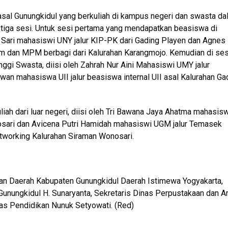
 asal Gunungkidul yang berkuliah di kampus negeri dan swasta d
 tiga sesi. Untuk sesi pertama yang mendapatkan beasiswa di
ia Sari mahasiswi UNY jalur KIP-PK dari Gading Playen dan Agnes
um dan MPM berbagi dari Kalurahan Karangmojo. Kemudian di ses
gi Swasta, diisi oleh Zahrah Nur Aini Mahasiswi UMY jalur
an mahasiswa UII jalur beasiswa internal UII asal Kalurahan Ga
iah dari luar negeri, diisi oleh Tri Bawana Jaya Ahatma mahasis
nosari dan Avicena Putri Hamidah mahasiswi UGM jalur Temasek
tworking Kalurahan Siraman Wonosari.
aan Daerah Kabupaten Gunungkidul Daerah Istimewa Yogyakarta,
Gunungkidul H. Sunaryanta, Sekretaris Dinas Perpustakaan dan A
as Pendidikan Nunuk Setyowati. (Red)