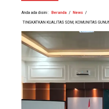
w: 793x
MEREKRUT
-
View: 579x
Anda ada disini :
Beranda
/
News
/
TINGKATKAN KUALITAS SDM, KOMUNITAS GUNU