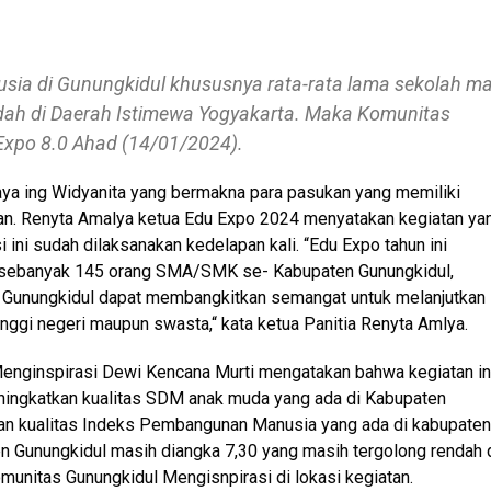
a di Gunungkidul khususnya rata-rata lama sekolah ma
ndah di Daerah Istimewa Yogyakarta. Maka Komunitas
xpo 8.0 Ahad (14/01/2024).
ya ing Widyanita yang bermakna para pasukan yang memiliki
uan. Renyta Amalya ketua Edu Expo 2024 menyatakan kegiatan ya
ini sudah dilaksanakan kedelapan kali. “Edu Expo tahun ini
a sebanyak 145 orang SMA/SMK se- Kabupaten Gunungkidul,
 Gunungkidul dapat membangkitkan semangat untuk melanjutkan
 tinggi negeri maupun swasta,“ kata ketua Panitia Renyta Amlya.
enginspirasi Dewi Kencana Murti mengatakan bahwa kegiatan in
ingkatkan kualitas SDM anak muda yang ada di Kabupaten
kan kualitas Indeks Pembangunan Manusia yang ada di kabupaten
n Gunungkidul masih diangka 7,30 yang masih tergolong rendah 
munitas Gunungkidul Mengisnpirasi di lokasi kegiatan.