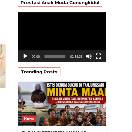
Prestasi Anak Muda Gunungkidul
Pemutar
Video
00:00
02:38:33
Trending Posts
News