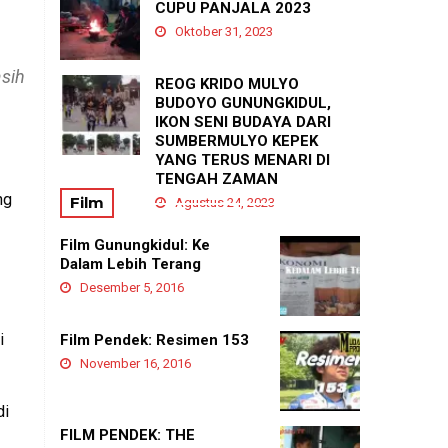
PADUKUHAN GEDANGAN
CUPU PANJALA 2023
Agustus 21, 2025
Oktober 31, 2023
sih
REOG KRIDO MULYO
BUDOYO GUNUNGKIDUL,
IKON SENI BUDAYA DARI
SUMBERMULYO KEPEK
YANG TERUS MENARI DI
TENGAH ZAMAN
ng
Film
Agustus 24, 2023
Film Gunungkidul: Ke
Dalam Lebih Terang
Desember 5, 2016
i
Film Pendek: Resimen 153
November 16, 2016
di
FILM PENDEK: THE