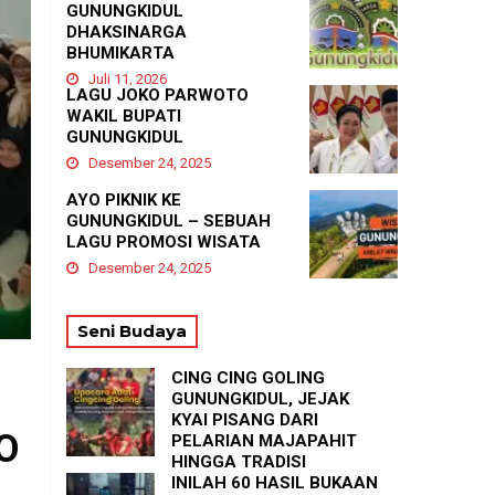
GUNUNGKIDUL
DHAKSINARGA
BHUMIKARTA
Juli 11, 2026
LAGU JOKO PARWOTO
WAKIL BUPATI
GUNUNGKIDUL
Desember 24, 2025
AYO PIKNIK KE
GUNUNGKIDUL – SEBUAH
LAGU PROMOSI WISATA
Desember 24, 2025
Seni Budaya
CING CING GOLING
GUNUNGKIDUL, JEJAK
KYAI PISANG DARI
O
PELARIAN MAJAPAHIT
HINGGA TRADISI
TASYAKURAN
INILAH 60 HASIL BUKAAN