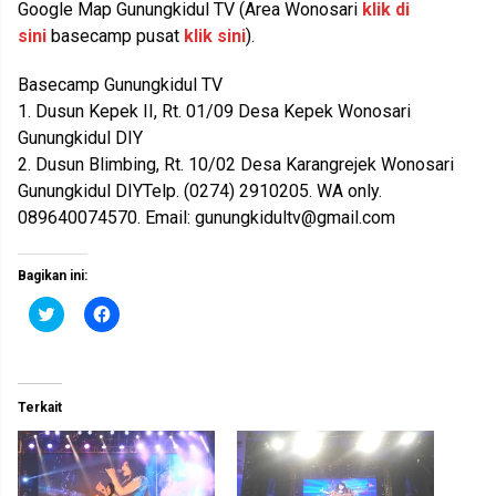
Google Map Gunungkidul TV (Area Wonosari
klik di
sini
basecamp pusat
klik sini
).
Basecamp Gunungkidul TV
1. Dusun Kepek II, Rt. 01/09 Desa Kepek Wonosari
Gunungkidul DIY
2. Dusun Blimbing, Rt. 10/02 Desa Karangrejek Wonosari
Gunungkidul DIYTelp. (0274) 2910205. WA only.
089640074570. Email:
gunungkidultv@gmail.com
Bagikan ini:
K
K
l
l
i
i
k
k
u
u
n
n
t
t
Terkait
u
u
k
k
b
m
e
e
r
m
b
b