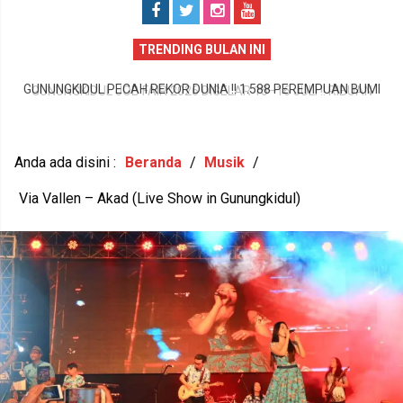
TRENDING BULAN INI
GUNUNGKIDUL PECAH REKOR DUNIA !! 1.588 PEREMPUAN BUMI
P
HANDAYANI ANTARKAN SENAM PENTHUL TEMBEM RAIH MURI,
BUDAYA LOKAL RESMI MENDUNIA
Anda ada disini :
Beranda
/
Musik
/
Via Vallen – Akad (Live Show in Gunungkidul)