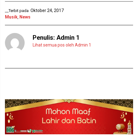
b
n
a
g
r
b
Oktober 24, 2017
__Terbit pada
u
a
Musik
News
,
)
r
u
)
Penulis:
Admin 1
Lihat semua pos oleh Admin 1