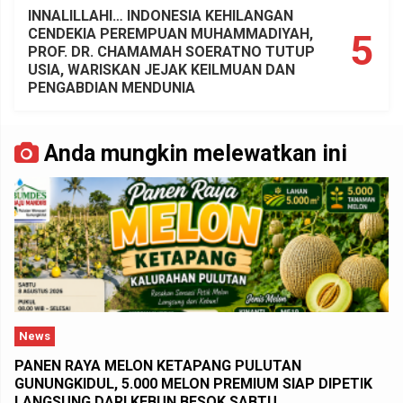
INNALILLAHI… INDONESIA KEHILANGAN
CENDEKIA PEREMPUAN MUHAMMADIYAH,
5
PROF. DR. CHAMAMAH SOERATNO TUTUP
USIA, WARISKAN JEJAK KEILMUAN DAN
PENGABDIAN MENDUNIA
Anda mungkin melewatkan ini
News
PANEN RAYA MELON KETAPANG PULUTAN
GUNUNGKIDUL, 5.000 MELON PREMIUM SIAP DIPETIK
LANGSUNG DARI KEBUN BESOK SABTU