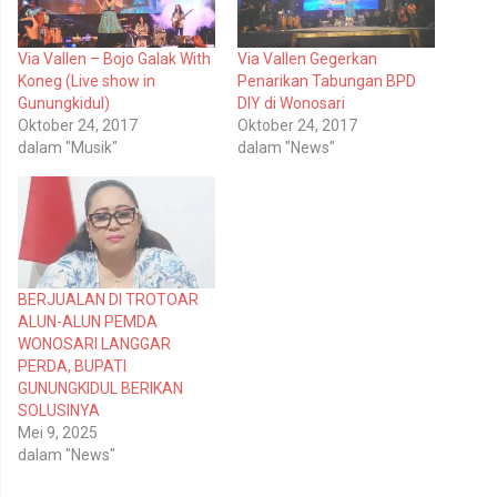
a
a
g
g
i
i
p
k
Via Vallen – Bojo Galak With
Via Vallen Gegerkan
a
a
d
n
Koneg (Live show in
Penarikan Tabungan BPD
a
d
T
i
Gunungkidul)
DIY di Wonosari
w
F
Oktober 24, 2017
Oktober 24, 2017
i
a
t
c
dalam "Musik"
dalam "News"
t
e
e
b
r
o
(
o
M
k
e
(
m
M
b
e
u
m
k
b
BERJUALAN DI TROTOAR
a
u
d
k
ALUN-ALUN PEMDA
i
a
WONOSARI LANGGAR
j
d
e
i
PERDA, BUPATI
n
j
GUNUNGKIDUL BERIKAN
d
e
e
n
SOLUSINYA
l
d
Mei 9, 2025
a
e
y
l
dalam "News"
a
a
n
y
g
a