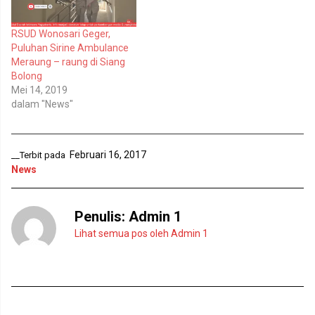
u
m
k
b
a
u
d
k
RSUD Wonosari Geger,
i
a
Puluhan Sirine Ambulance
j
d
e
i
Meraung – raung di Siang
n
j
Bolong
d
e
e
n
Mei 14, 2019
l
d
dalam "News"
a
e
y
l
a
a
n
y
g
a
b
n
Februari 16, 2017
__Terbit pada
a
g
r
b
News
u
a
)
r
u
)
Penulis:
Admin 1
Lihat semua pos oleh Admin 1