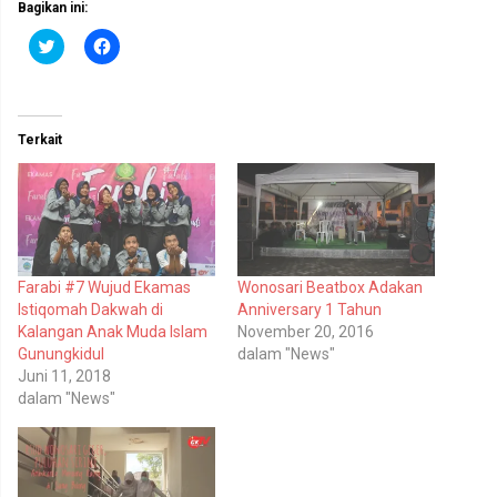
Bagikan ini:
K
K
l
l
i
i
k
k
u
u
n
n
t
t
Terkait
u
u
k
k
b
m
e
e
r
m
b
b
a
a
g
g
i
i
p
k
Farabi #7 Wujud Ekamas
Wonosari Beatbox Adakan
a
a
d
n
Istiqomah Dakwah di
Anniversary 1 Tahun
a
d
T
i
Kalangan Anak Muda Islam
November 20, 2016
w
F
Gunungkidul
dalam "News"
i
a
t
c
Juni 11, 2018
t
e
dalam "News"
e
b
r
o
(
o
M
k
e
(
m
M
b
e