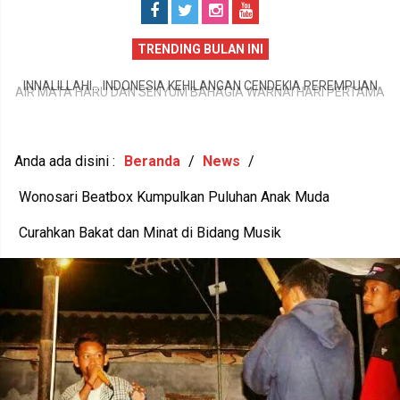
TRENDING BULAN INI
AIR MATA HARU DAN SENYUM BAHAGIA WARNAI HARI PERTAMA
N
P
MPLS SDN Wonosari 6, LANGKAH KECIL 56 SISWA BARU MENUJU
1
MASA DEPAN GEMILANG
IA
Anda ada disini :
Beranda
/
News
/
Wonosari Beatbox Kumpulkan Puluhan Anak Muda
Curahkan Bakat dan Minat di Bidang Musik