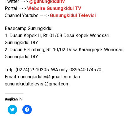
Twitter —->
@gunungkidultv
Portal —->
Website Gunungkidul TV
Channel Youtube —–>
Gunungkidul Televisi
Basecamp Gunungkidul
1. Dusun Kepek II, Rt. 01/09 Desa Kepek Wonosari
Gunungkidul DIY
2. Dusun Belimbing, Rt. 10/02 Desa Karangrejek Wonosari
Gunungkidul DIY
Telp. (0274) 2910205. WA only. 089640074570.
Email:
gunungkidultv@gmail.com
dan
gunungkidultelevisi@gmail.com
Bagikan ini:
K
K
l
l
i
i
k
k
u
u
n
n
t
t