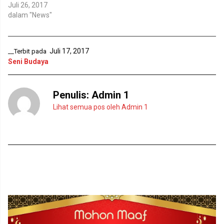
e
n
Juli 26, 2017
l
d
dalam "News"
a
e
y
l
a
a
n
y
g
a
b
n
Juli 17, 2017
__Terbit pada
a
g
r
b
Seni Budaya
u
a
)
r
u
)
Penulis:
Admin 1
Lihat semua pos oleh Admin 1