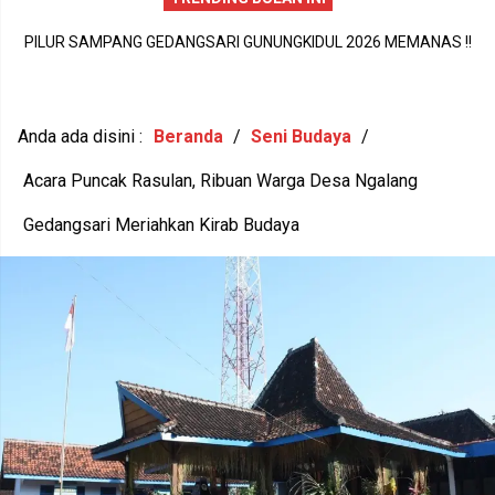
PILUR SAMPANG GEDANGSARI GUNUNGKIDUL 2026 MEMANAS !!
DI
C
13 AMBIL FORMULIR, 9 BAKAL CALON RESMI SERAHKAN BERKAS
N
Anda ada disini :
Beranda
/
Seni Budaya
/
Acara Puncak Rasulan, Ribuan Warga Desa Ngalang
Gedangsari Meriahkan Kirab Budaya