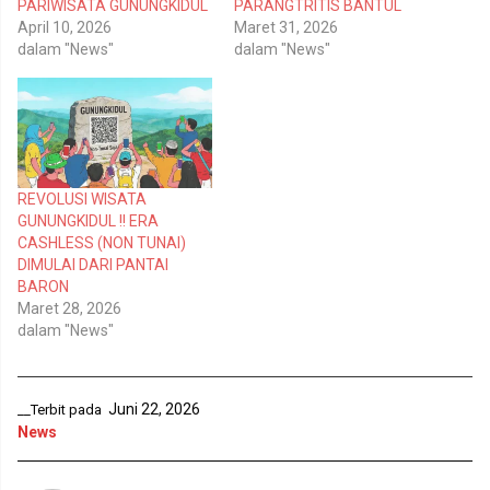
t
c
PARIWISATA GUNUNGKIDUL
PARANGTRITIS BANTUL
t
e
April 10, 2026
Maret 31, 2026
e
b
r
o
dalam "News"
dalam "News"
(
o
M
k
e
(
m
M
b
e
u
m
k
b
a
u
d
k
i
a
REVOLUSI WISATA
j
d
e
i
GUNUNGKIDUL !! ERA
n
j
CASHLESS (NON TUNAI)
d
e
e
n
DIMULAI DARI PANTAI
l
d
BARON
a
e
y
l
Maret 28, 2026
a
a
n
y
dalam "News"
g
a
b
n
a
g
r
b
u
a
Juni 22, 2026
__Terbit pada
)
r
u
News
)