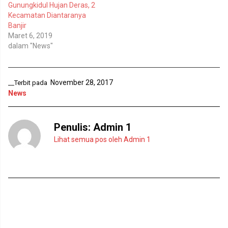
k
b
Gunungkidul Hujan Deras, 2
a
u
d
k
Kecamatan Diantaranya
i
a
Banjir
j
d
e
i
Maret 6, 2019
n
j
dalam "News"
d
e
e
n
l
d
a
e
y
l
a
a
November 28, 2017
__Terbit pada
n
y
g
a
News
b
n
a
g
r
b
u
a
Penulis:
Admin 1
)
r
u
)
Lihat semua pos oleh Admin 1