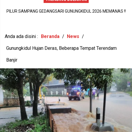
PILUR SAMPANG GEDANGSARI GUNUNGKIDUL 2026 MEMANAS !!
DI
C
13 AMBIL FORMULIR, 9 BAKAL CALON RESMI SERAHKAN BERKAS
N
Anda ada disini :
Beranda
/
News
/
Gunungkidul Hujan Deras, Beberapa Tempat Terendam
Banjir