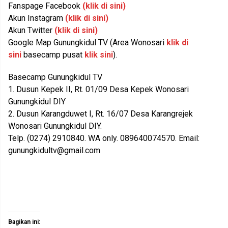
Fanspage Facebook
(klik di sini)
Akun Instagram
(klik di sini)
Akun Twitter
(klik di sini)
Google Map Gunungkidul TV (Area Wonosari
klik di
sini
basecamp pusat
klik sini
).
Basecamp Gunungkidul TV
1. Dusun Kepek II, Rt. 01/09 Desa Kepek Wonosari
Gunungkidul DIY
2. Dusun Karangduwet I, Rt. 16/07 Desa Karangrejek
Wonosari Gunungkidul DIY.
Telp. (0274) 2910840. WA only. 089640074570. Email:
gunungkidultv@gmail.com
Bagikan ini: