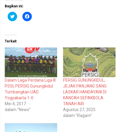
Bagikan ini:
K
K
l
l
i
i
k
k
u
u
n
n
t
t
Terkait
u
u
k
k
b
m
e
e
r
m
b
b
a
a
g
g
i
i
p
k
Dalam Laga Perdana Liga III
PERSIG GUNUNGKIDUL,
a
a
d
n
PSSI, PERSIG Gunungkidul
JEJAK PANJANG SANG
a
d
T
i
Tumbangkan UAD
LASKAR HANDAYANI DI
w
F
Yogyakarta 1-0
KANCAH SEPAKBOLA
i
a
t
c
Mei 4, 2017
TANAH AIR
t
e
dalam "News"
Agustus 27, 2025
e
b
r
o
dalam "Ragam"
(
o
M
k
e
(
m
M