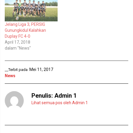
b
e
u
m
k
b
a
u
d
k
i
a
Jelang Liga 3, PERSIG
j
d
e
i
Gunungkidul Kalahkan
n
j
Duplay FC 4-0
d
e
e
n
April 17, 2018
l
d
dalam "News"
a
e
y
l
a
a
n
y
g
a
b
n
Mei 11, 2017
__Terbit pada
a
g
r
b
News
u
a
)
r
u
)
Penulis:
Admin 1
Lihat semua pos oleh Admin 1