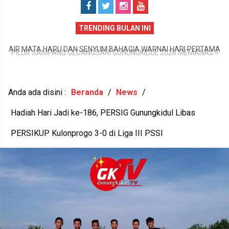
TRENDING BULAN INI
PILUR SAMPANG GEDANGSARI GUNUNGKIDUL 2026 MEMANAS !!
MA
C
13 AMBIL FORMULIR, 9 BAKAL CALON RESMI SERAHKAN BERKAS
JU
Anda ada disini :
Beranda
/
News
/
Hadiah Hari Jadi ke-186, PERSIG Gunungkidul Libas
PERSIKUP Kulonprogo 3-0 di Liga III PSSI