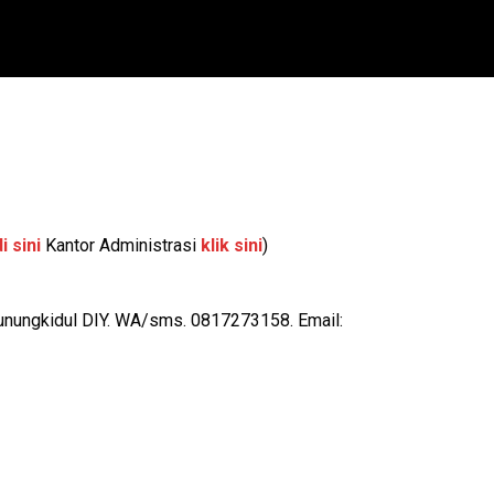
i sini
Kantor Administrasi
klik sini
)
unungkidul DIY. WA/sms. 0817273158. Email: