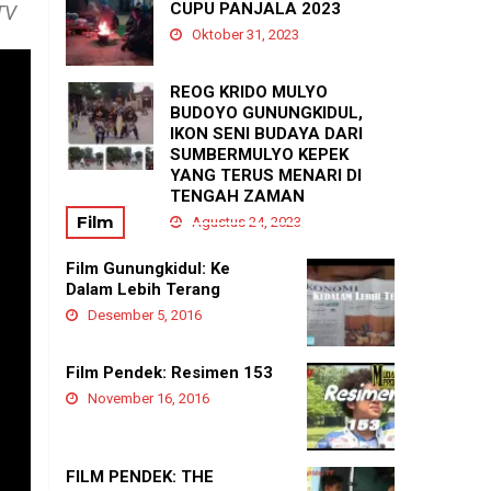
PADUKUHAN GEDANGAN
CUPU PANJALA 2023
TV
Agustus 21, 2025
Oktober 31, 2023
REOG KRIDO MULYO
BUDOYO GUNUNGKIDUL,
IKON SENI BUDAYA DARI
SUMBERMULYO KEPEK
YANG TERUS MENARI DI
TENGAH ZAMAN
Film
Agustus 24, 2023
Film Gunungkidul: Ke
Dalam Lebih Terang
Desember 5, 2016
Film Pendek: Resimen 153
November 16, 2016
FILM PENDEK: THE