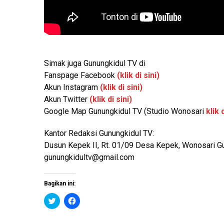
Simak juga Gunungkidul TV di
Fanspage Facebook
(klik di sini)
Akun Instagram
(klik di sini)
Akun Twitter
(klik di sini)
Google Map Gunungkidul TV (Studio Wonosari
klik d
Kantor Redaksi Gunungkidul TV:
Dusun Kepek II, Rt. 01/09 Desa Kepek, Wonosari G
gunungkidultv@gmail.com
Bagikan ini:
K
K
l
l
i
i
k
k