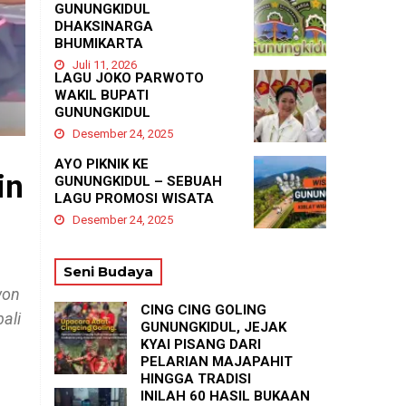
GUNUNGKIDUL
DHAKSINARGA
BHUMIKARTA
Juli 11, 2026
LAGU JOKO PARWOTO
WAKIL BUPATI
GUNUNGKIDUL
Desember 24, 2025
AYO PIKNIK KE
in
GUNUNGKIDUL – SEBUAH
LAGU PROMOSI WISATA
Desember 24, 2025
Seni Budaya
won
CING CING GOLING
ali
GUNUNGKIDUL, JEJAK
KYAI PISANG DARI
PELARIAN MAJAPAHIT
HINGGA TRADISI
TASYAKURAN
INILAH 60 HASIL BUKAAN