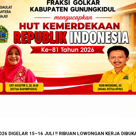
H REKOR DUNIA !! 1.588 PEREMPUAN BUMI HANDAYANI A
L JOB FAIR 2026 DIGELAR 15–16 JULI !! RIBUAN LOWONGAN