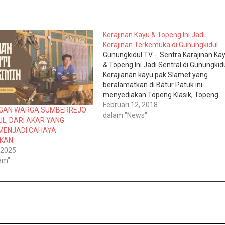
Kerajinan Kayu & Topeng Ini Jadi
Kerajinan Terkemuka di Gunungkidul
Gunungkidul TV - Sentra Karajinan Ka
& Topeng Ini Jadi Sentral di Gunungkidu
Kerajianan kayu pak Slamet yang
beralamatkan di Batur Patuk ini
menyediakan Topeng Klasik, Topeng
Batik, Menong, Patung, Loro Blonyo, dll
Februari 12, 2018
NGAN WARGA SUMBERREJO
Dengan 15 orang pekerja dalam sebua
dalam "News"
L, DARI AKAR YANG
beliau bisa mendapat omset yang cuk
MENJADI CAHAYA
mengiurkan. Yaitu pada saat sepi beli
PKAN
 2025
am"