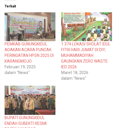
t
t
Terkait
u
u
k
k
b
m
e
e
r
m
b
b
a
a
g
g
i
i
p
k
PEMKAB GUNUNGKIDUL
1.374 LOKASI SHOLAT IDUL
a
a
d
n
ADAKAN ACARA PUNCAK
FITRI HARI JUMAT DI DIY,
a
d
T
i
PERINGATAN HPSN 2025 DI
MUHAMMADIYAH
w
F
KARANGMOJO
GAUNGKAN ZERO WASTE
i
a
t
c
Februari 19, 2025
IED 2026
t
e
dalam "News"
Maret 18, 2026
e
b
r
o
dalam "News"
(
o
M
k
e
(
m
M
b
e
u
m
k
b
a
u
d
k
i
a
BUPATI GUNUNGKIDUL
j
d
e
i
ENDAH SUBEKTI RESMI
n
j