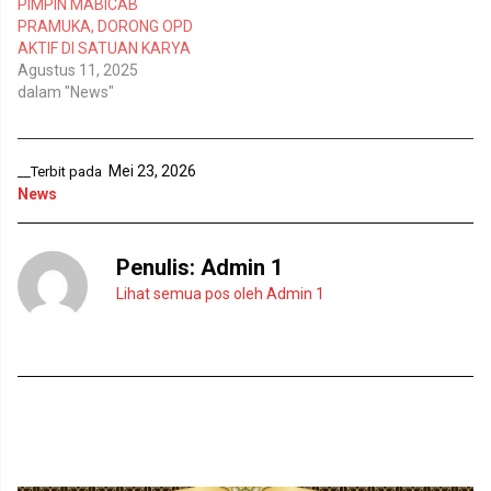
PIMPIN MABICAB
d
e
e
n
PRAMUKA, DORONG OPD
l
d
AKTIF DI SATUAN KARYA
a
e
y
l
Agustus 11, 2025
a
a
n
y
dalam "News"
g
a
b
n
a
g
r
b
u
a
Mei 23, 2026
__Terbit pada
)
r
u
News
)
Penulis:
Admin 1
Lihat semua pos oleh Admin 1