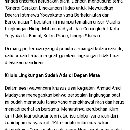
hingga ancaman kerusakan alam. Dengan mengusung tema
“Sinergi Gerakan Lingkungan Hidup untuk Mewujudkan
Daerah Istimewa Yogyakarta yang Berkelanjutan dan
Berkemajuan”, kegiatan ini mempertemukan unsur Majelis
Lingkungan Hidup Muhammadiyah dari Gunungkidul, Kota
Yogyakarta, Bantul, Kulon Progo, hingga Sleman.
Di ruang pertemuan yang dipenuhi semangat kolaborasi itu,
satu pesan terus menguat: gerakan lingkungan tidak bisa
dilakukan sendirian.
Krisis Lingkungan Sudah Ada di Depan Mata
Dalam sesi wawancara khusus usai kegiatan, Ahmad Ahid
Mudayana menegaskan bahwa persoalan lingkungan saat
ini sudah memasuki tahap yang mengkhawatirkan dan harus
menjadi perhatian bersama. Menurutnya, perubahan iklim
kini tidak lagi sekadar teori atau isu global yang jauh dari
kehidupan masyarakat. “Kita sudah mulai merasakan
dampaknya. Cuaca makin sulit diprediksi, sumber air mulai