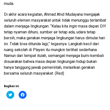
muda.
Di akhir acara kegiatan, Ahmad Ahid Mudayana mengajak
seluruh elemen masyarakat untuk tidak menunggu terlambat
dalam menjaga lingkungan. “Kalau kita ingin masa depan DIY
tetap nyaman dihuni, sumber air tetap ada, udara tetap
bersih, maka gerakan menjaga lingkungan harus dimulai hari
ini. Tidak bisa ditunda lagi,” tegasnya. Langkah kecil dari
ruang sekolah di Playen itu mungkin terlihat sederhana.
Namun dari tempat itulah, semangat menjaga bumi kembali
disuarakan bahwa masa depan lingkungan hidup bukan
hanya tanggung jawab pemerintah, melainkan gerakan
bersama seluruh masyarakat. (Red)
Bagikan ini:
K
K
l
l
i
i
k
k
u
u
n
n