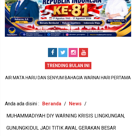
TRENDING BULAN INI
PERISTIWA DUKA DI SIDOHARJO TEPUS GUNUNGKIDUL MENJADI
MA
P
PENGINGAT PENTINGNYA KEPEDULIAN TERHADAP KESEHATAN
JU
1
MENTAL DAN KETAHANAN KELUARGA
Anda ada disini :
Beranda
/
News
/
MUHAMMADIYAH DIY WARNING KRISIS LINGKUNGAN,
GUNUNGKIDUL JADI TITIK AWAL GERAKAN BESAR