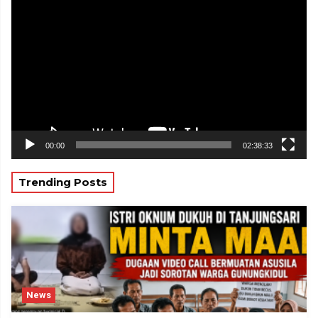
Pemutar
Video
00:00
02:38:33
Trending Posts
News