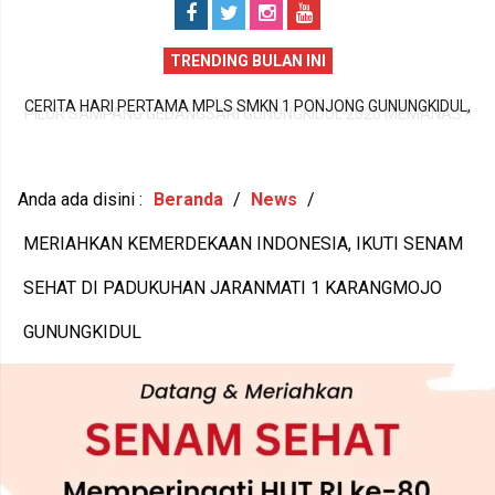
TRENDING BULAN INI
CERITA HARI PERTAMA MPLS SMKN 1 PONJONG GUNUNGKIDUL,
!!
LANGKAH AWAL 252 SISWA MENUJU MASA DEPAN GEMILANG
AS
T
Anda ada disini :
Beranda
/
News
/
MERIAHKAN KEMERDEKAAN INDONESIA, IKUTI SENAM
SEHAT DI PADUKUHAN JARANMATI 1 KARANGMOJO
GUNUNGKIDUL