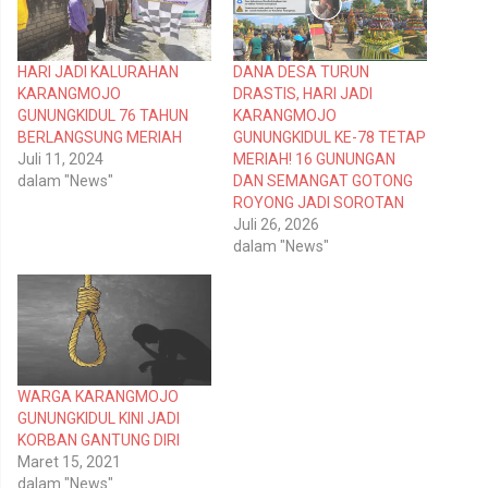
b
b
a
a
g
g
i
i
p
k
HARI JADI KALURAHAN
DANA DESA TURUN
a
a
d
n
KARANGMOJO
DRASTIS, HARI JADI
a
d
T
i
GUNUNGKIDUL 76 TAHUN
KARANGMOJO
w
F
BERLANGSUNG MERIAH
GUNUNGKIDUL KE-78 TETAP
i
a
t
c
Juli 11, 2024
MERIAH! 16 GUNUNGAN
t
e
dalam "News"
DAN SEMANGAT GOTONG
e
b
r
o
ROYONG JADI SOROTAN
(
o
Juli 26, 2026
M
k
e
(
dalam "News"
m
M
b
e
u
m
k
b
a
u
d
k
i
a
j
d
e
i
n
j
WARGA KARANGMOJO
d
e
e
n
GUNUNGKIDUL KINI JADI
l
d
KORBAN GANTUNG DIRI
a
e
y
l
Maret 15, 2021
a
a
n
y
dalam "News"