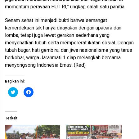
momentum perayaan HUT RI,” ungkap salah satu panitia.
Senam sehat ini menjadi bukti bahwa semangat
kemerdekaan tak hanya dirayakan dengan upacara dan
lomba, tetapi juga lewat gerakan sederhana yang
menyehatkan tubuh serta mempererat ikatan sosial. Dengan
tubuh bugar, hati gembira, dan jiwa nasionalisme yang terus
berkobar, warga Jaranmati 1 siap melangkah bersama
menyongsong Indonesia Emas. (Red)
Bagikan ini:
K
K
l
l
i
i
k
k
u
u
n
n
t
t
Terkait
u
u
k
k
b
m
e
e
r
m