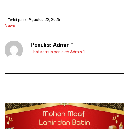
g
a
b
n
a
g
r
b
u
a
Agustus 22, 2025
__Terbit pada
)
r
u
News
)
Penulis:
Admin 1
Lihat semua pos oleh Admin 1