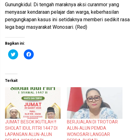
Gunungkidul. Di tengah maraknya aksi curanmor yang
menyasar kendaraan pelajar dan warga, keberhasilan
pengungkapan kasus ini setidaknya memberi sedikit rasa
lega bagi masyarakat Wonosari. (Red)
Bagikan ini:
K
K
l
l
i
i
k
k
u
u
n
n
t
t
Terkait
u
u
k
k
b
m
e
e
r
m
b
b
a
a
g
g
i
i
p
k
JUMAT BESOK IKUTILAH !!
BERJUALAN DI TROTOAR
a
a
d
n
SHOLAT IDUL FITRI 1447 DI
ALUN-ALUN PEMDA
a
d
T
i
LAPANGAN ALUN-ALUN
WONOSARI LANGGAR
w
F