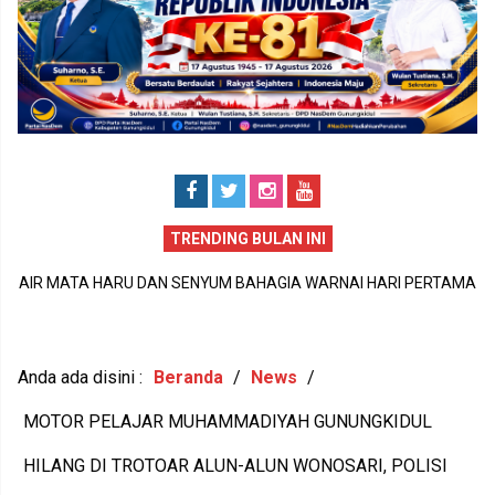
TRENDING BULAN INI
PERISTIWA DUKA DI SIDOHARJO TEPUS GUNUNGKIDUL MENJADI
MA
P
PENGINGAT PENTINGNYA KEPEDULIAN TERHADAP KESEHATAN
JU
1
MENTAL DAN KETAHANAN KELUARGA
Anda ada disini :
Beranda
/
News
/
MOTOR PELAJAR MUHAMMADIYAH GUNUNGKIDUL
HILANG DI TROTOAR ALUN-ALUN WONOSARI, POLISI