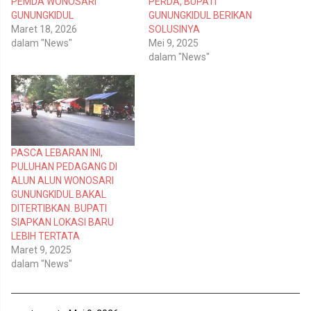
PEMDA WONOSARI
PERDA, BUPATI
i
a
t
c
GUNUNGKIDUL
GUNUNGKIDUL BERIKAN
t
e
Maret 18, 2026
SOLUSINYA
e
b
r
o
dalam "News"
Mei 9, 2025
(
o
dalam "News"
M
k
e
(
m
M
b
e
u
m
k
b
a
u
d
k
i
a
j
d
e
i
PASCA LEBARAN INI,
n
j
PULUHAN PEDAGANG DI
d
e
e
n
ALUN ALUN WONOSARI
l
d
GUNUNGKIDUL BAKAL
a
e
y
l
DITERTIBKAN. BUPATI
a
a
n
y
SIAPKAN LOKASI BARU
g
a
LEBIH TERTATA
b
n
a
g
Maret 9, 2025
r
b
dalam "News"
u
a
)
r
u
)