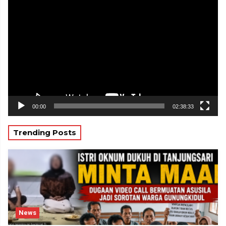
Pemutar
Video
00:00
02:38:33
Trending Posts
News