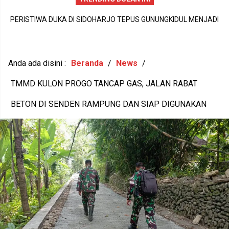
PERISTIWA DUKA DI SIDOHARJO TEPUS GUNUNGKIDUL MENJADI
I
A
PENGINGAT PENTINGNYA KEPEDULIAN TERHADAP KESEHATAN
,
M
MENTAL DAN KETAHANAN KELUARGA
Anda ada disini :
Beranda
/
News
/
TMMD KULON PROGO TANCAP GAS, JALAN RABAT
BETON DI SENDEN RAMPUNG DAN SIAP DIGUNAKAN