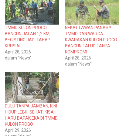
e
e
r
m
b
b
a
a
g
g
i
i
p
k
TMMD KULON PROGO
NEKAT LAWAN PANAS !!
a
a
d
n
BANGUN JALAN 1,2 KM,
TMMD DAN WARGA
a
d
T
i
BEGISTING JADI TAHAP
KWARAKAN KULON PROGO
w
F
KRUSIAL
BANGUN TALUD TANPA
i
a
t
c
April 28, 2026
KOMPROMI
t
e
dalam "News"
April 28, 2026
e
b
r
o
dalam "News"
(
o
M
k
e
(
m
M
b
e
u
m
k
b
a
u
d
k
i
a
DULU TANPA JAMBAN, KINI
j
d
e
i
HIDUP LEBIH SEHAT: KISAH
n
j
HARU BAPAK EKA DI TMMD
d
e
e
n
KULON PROGO
l
d
April 29, 2026
a
e
y
l