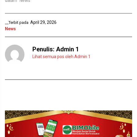
dalam "News"
a
a
n
y
g
a
b
n
a
g
r
b
April 29, 2026
__Terbit pada
u
a
News
)
r
u
)
Penulis:
Admin 1
Lihat semua pos oleh Admin 1