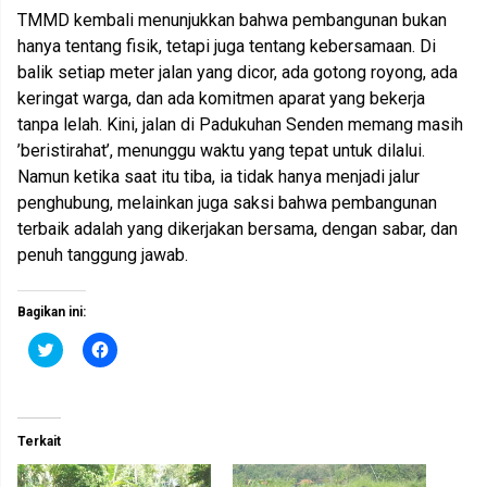
TMMD kembali menunjukkan bahwa pembangunan bukan
hanya tentang fisik, tetapi juga tentang kebersamaan. Di
balik setiap meter jalan yang dicor, ada gotong royong, ada
keringat warga, dan ada komitmen aparat yang bekerja
tanpa lelah. Kini, jalan di Padukuhan Senden memang masih
’beristirahat’, menunggu waktu yang tepat untuk dilalui.
Namun ketika saat itu tiba, ia tidak hanya menjadi jalur
penghubung, melainkan juga saksi bahwa pembangunan
terbaik adalah yang dikerjakan bersama, dengan sabar, dan
penuh tanggung jawab.
Bagikan ini:
K
K
l
l
i
i
k
k
u
u
n
n
t
t
Terkait
u
u
k
k
b
m