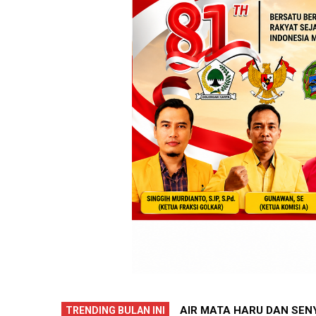
SDN Wonosari 6, LANGKAH KECIL
PILUR SAMPANG GEDANGS
TRENDING BULAN INI