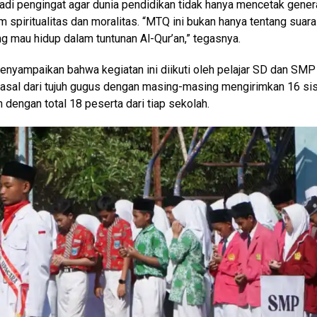
njadi pengingat agar dunia pendidikan tidak hanya mencetak gener
am spiritualitas dan moralitas. “MTQ ini bukan hanya tentang suara
ng mau hidup dalam tuntunan Al-Qur’an,” tegasnya.
 menyampaikan bahwa kegiatan ini diikuti oleh pelajar SD dan SMP
rasal dari tujuh gugus dengan masing-masing mengirimkan 16 si
dengan total 18 peserta dari tiap sekolah.