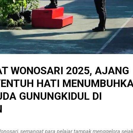
T WONOSARI 2025, AJANG
YENTUH HATI MENUMBUHK
UDA GUNUNGKIDUL DI
N
onosari, semangat para pelajar tampak menggelora seja