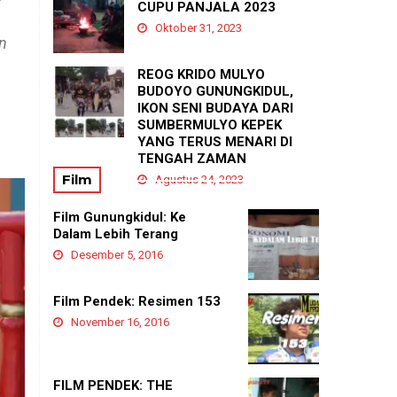
PADUKUHAN GEDANGAN
CUPU PANJALA 2023
Agustus 21, 2025
Oktober 31, 2023
n
REOG KRIDO MULYO
BUDOYO GUNUNGKIDUL,
IKON SENI BUDAYA DARI
SUMBERMULYO KEPEK
YANG TERUS MENARI DI
TENGAH ZAMAN
Film
Agustus 24, 2023
Film Gunungkidul: Ke
Dalam Lebih Terang
Desember 5, 2016
Film Pendek: Resimen 153
November 16, 2016
FILM PENDEK: THE