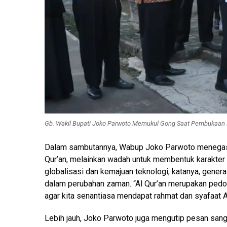
Gb. Wakil Bupati Joko Parwoto Memukul Gong Saat Pembukaan
Dalam sambutannya, Wabup Joko Parwoto menegas
Qur’an, melainkan wadah untuk membentuk karakter 
globalisasi dan kemajuan teknologi, katanya, generas
dalam perubahan zaman. “Al Qur’an merupakan pedom
agar kita senantiasa mendapat rahmat dan syafaat A
Lebih jauh, Joko Parwoto juga mengutip pesan sang 