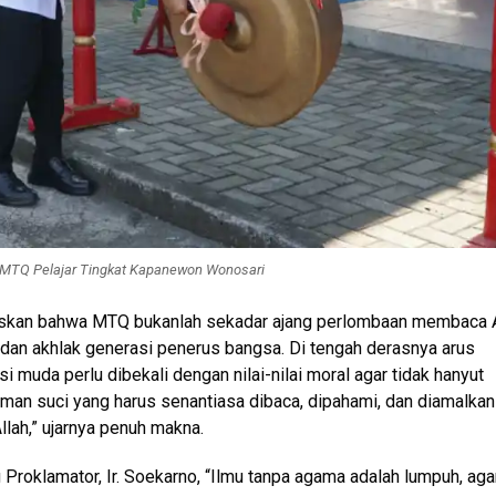
 MTQ Pelajar Tingkat Kapanewon Wonosari
kan bahwa MTQ bukanlah sekadar ajang perlombaan membaca 
dan akhlak generasi penerus bangsa. Di tengah derasnya arus
i muda perlu dibekali dengan nilai-nilai moral agar tidak hanyut
an suci yang harus senantiasa dibaca, dipahami, dan diamalkan
llah,” ujarnya penuh makna.
Proklamator, Ir. Soekarno, “Ilmu tanpa agama adalah lumpuh, ag