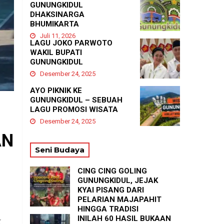
GUNUNGKIDUL
DHAKSINARGA
BHUMIKARTA
Juli 11, 2026
LAGU JOKO PARWOTO
WAKIL BUPATI
GUNUNGKIDUL
Desember 24, 2025
AYO PIKNIK KE
GUNUNGKIDUL – SEBUAH
LAGU PROMOSI WISATA
Desember 24, 2025
AN
Seni Budaya
CING CING GOLING
GUNUNGKIDUL, JEJAK
KYAI PISANG DARI
PELARIAN MAJAPAHIT
HINGGA TRADISI
TASYAKURAN
INILAH 60 HASIL BUKAAN
k