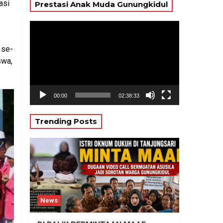
asi
Prestasi Anak Muda Gunungkidul
Pemutar
Video
 se-
swa,
00:00
02:38:33
Trending Posts
News