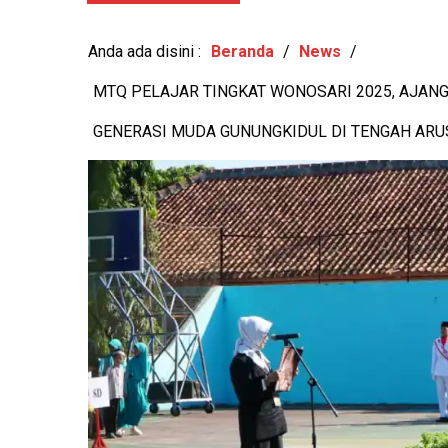
iew: 386x
BERKAS
-
View: 368x
Anda ada disini :
Beranda
/
News
/
MTQ PELAJAR TINGKAT WONOSARI 2025, AJAN
GENERASI MUDA GUNUNGKIDUL DI TENGAH AR