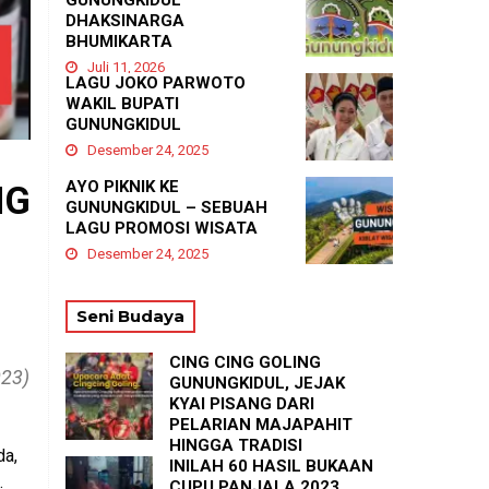
GUNUNGKIDUL
DHAKSINARGA
BHUMIKARTA
Juli 11, 2026
LAGU JOKO PARWOTO
WAKIL BUPATI
GUNUNGKIDUL
Desember 24, 2025
AYO PIKNIK KE
NG
GUNUNGKIDUL – SEBUAH
LAGU PROMOSI WISATA
Desember 24, 2025
Seni Budaya
CING CING GOLING
023)
GUNUNGKIDUL, JEJAK
KYAI PISANG DARI
PELARIAN MAJAPAHIT
HINGGA TRADISI
da,
TASYAKURAN
INILAH 60 HASIL BUKAAN
.
PADUKUHAN GEDANGAN
CUPU PANJALA 2023