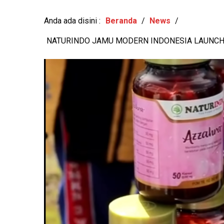
-
View: 415x
MENUJU MASA DEPAN GE
Anda ada disini :
Beranda
/
News
/
NATURINDO JAMU MODERN INDONESIA LAUNCH