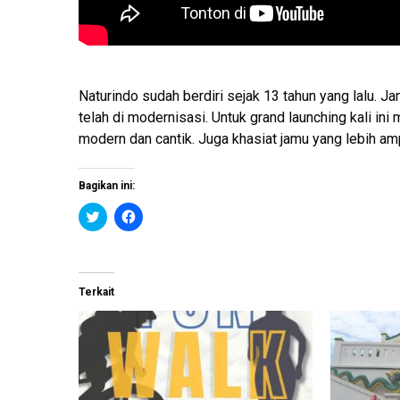
Naturindo sudah berdiri sejak 13 tahun yang lalu. J
telah di modernisasi. Untuk grand launching kali i
modern dan cantik. Juga khasiat jamu yang lebih am
Bagikan ini:
K
K
l
l
i
i
k
k
u
u
n
n
t
t
Terkait
u
u
k
k
b
m
e
e
r
m
b
b
a
a
g
g
i
i
p
k