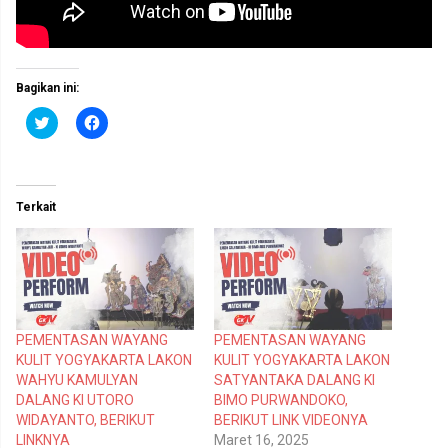
Bagikan ini:
K
K
l
l
i
i
k
k
u
u
n
n
t
t
Terkait
u
u
k
k
b
m
e
e
r
m
b
b
a
a
g
g
i
i
p
k
PEMENTASAN WAYANG
PEMENTASAN WAYANG
a
a
d
n
KULIT YOGYAKARTA LAKON
KULIT YOGYAKARTA LAKON
a
d
T
i
WAHYU KAMULYAN
SATYANTAKA DALANG KI
w
F
DALANG KI UTORO
BIMO PURWANDOKO,
i
a
t
c
WIDAYANTO, BERIKUT
BERIKUT LINK VIDEONYA
t
e
LINKNYA
Maret 16, 2025
e
b