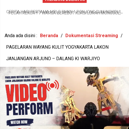
PECAH REKOR !! 7 WARGA BEREBUT KURSI LURAH MONGGOL,
L,
TERBANYAK GUNUNGKIDUL DI SISI SELATAN DALAM EVEN PILUR
G
2026
Anda ada disini :
Beranda
/
Dokumentasi Streaming
/
PAGELARAN WAYANG KULIT YOGYAKARTA LAKON
JANJANGAN ARJUNO – DALANG KI WARJIYO