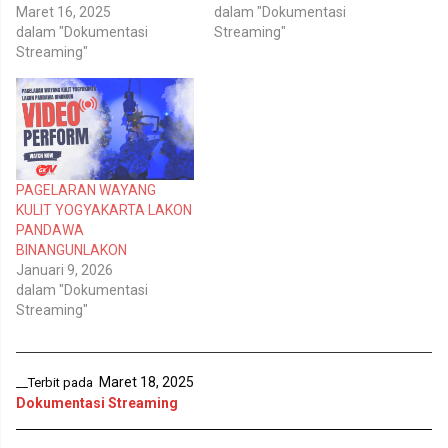
r
o
Maret 16, 2025
dalam "Dokumentasi
(
o
dalam "Dokumentasi
Streaming"
M
k
e
(
Streaming"
m
M
b
e
u
m
k
b
a
u
d
k
i
a
j
d
e
i
n
j
PAGELARAN WAYANG
d
e
e
n
KULIT YOGYAKARTA LAKON
l
d
PANDAWA
a
e
y
l
BINANGUNLAKON
a
a
n
y
Januari 9, 2026
g
a
dalam "Dokumentasi
b
n
a
g
Streaming"
r
b
u
a
)
r
u
)
Maret 18, 2025
__Terbit pada
Dokumentasi Streaming