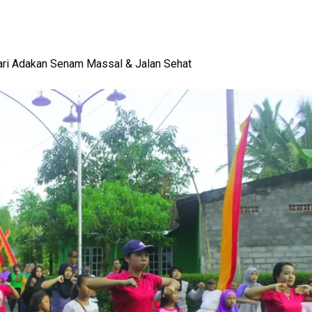
 KETAHANAN KELUARGA
-
View: 412x
ari Adakan Senam Massal & Jalan Sehat