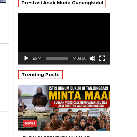
Prestasi Anak Muda Gunungkidul
Pemutar
Video
00:00
02:38:33
Trending Posts
News