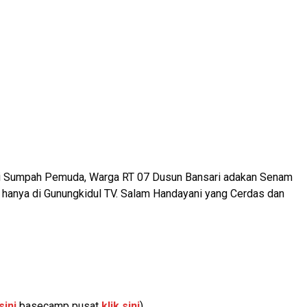
i Sumpah Pemuda, Warga RT 07 Dusun Bansari adakan Senam
 hanya di Gunungkidul TV. Salam Handayani yang Cerdas dan
sini
basecamp pusat
klik sini
).