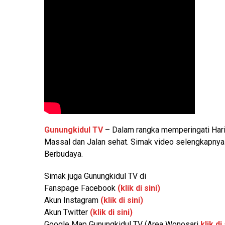
Gunungkidul TV
– Dalam rangka memperingati Har
Massal dan Jalan sehat. Simak video selengkapnya
Berbudaya.
Simak juga Gunungkidul TV di
Fanspage Facebook
(klik di sini)
Akun Instagram
(klik di sini)
Akun Twitter
(klik di sini)
Google Map Gunungkidul TV (Area Wonosari
klik di 