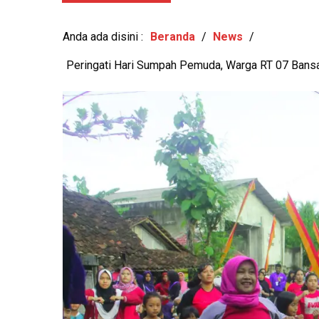
View: 463x
KESEHATAN MENTAL DAN
Anda ada disini :
Beranda
/
News
/
Peringati Hari Sumpah Pemuda, Warga RT 07 Bans