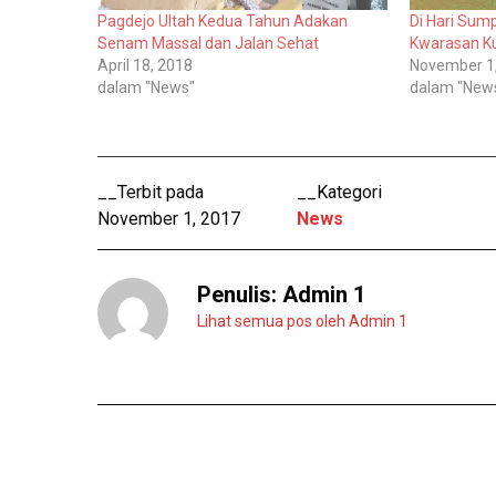
T
i
Pagdejo Ultah Kedua Tahun Adakan
Di Hari Su
w
F
i
a
Senam Massal dan Jalan Sehat
Kwarasan Ku
t
c
April 18, 2018
November 1
t
e
e
b
dalam "News"
dalam "New
r
o
(
o
M
k
e
(
m
M
b
e
u
m
__Terbit pada
__Kategori
k
b
a
u
November 1, 2017
News
d
k
i
a
j
d
e
i
n
j
Penulis:
Admin 1
d
e
e
n
Lihat semua pos oleh Admin 1
l
d
a
e
y
l
a
a
n
y
g
a
b
n
a
g
r
b
u
a
)
r
u