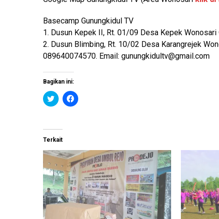
Basecamp Gunungkidul TV
1. Dusun Kepek II, Rt. 01/09 Desa Kepek Wonosari
2. Dusun Blimbing, Rt. 10/02 Desa Karangrejek Won
089640074570. Email:
gunungkidultv@gmail.com
Bagikan ini:
K
K
l
l
i
i
k
k
u
u
n
n
t
t
Terkait
u
u
k
k
b
m
e
e
r
m
b
b
a
a
g
g
i
i
p
k
a
a
d
n
a
d