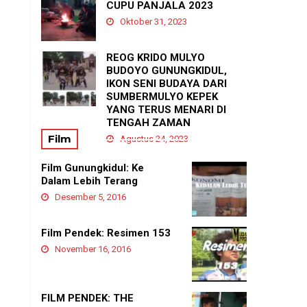
PADUKUHAN GEDANGAN
CUPU PANJALA 2023
Agustus 21, 2025
Oktober 31, 2023
REOG KRIDO MULYO
BUDOYO GUNUNGKIDUL,
IKON SENI BUDAYA DARI
SUMBERMULYO KEPEK
YANG TERUS MENARI DI
TENGAH ZAMAN
Film
Agustus 24, 2023
Film Gunungkidul: Ke
Dalam Lebih Terang
Desember 5, 2016
Film Pendek: Resimen 153
November 16, 2016
FILM PENDEK: THE