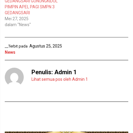
GEDANGSARI GUNUNGKIDUL
d
e
e
n
PIMPIN APEL PAGI SMPN 3
l
d
GEDANGSARI
a
e
y
l
Mei 27, 2025
a
a
n
y
dalam "News"
g
a
b
n
a
g
r
b
u
a
Agustus 25, 2025
__Terbit pada
)
r
u
News
)
Penulis:
Admin 1
Lihat semua pos oleh Admin 1