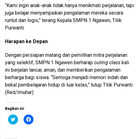
“Kami ingin anak-anak tidak hanya menikmati perjalanan, tapi
juga belajar menyampaikan pengalaman mereka secara
runtut dan logis,” terang Kepala SMPN 1 Ngawen, Titik
Purwanti.
Harapan ke Depan
Dengan persiapan matang dan pemilihan mitra perjalanan
yang selektif, SMPN 1 Ngawen berharap
outing class
kali
ini berjalan lancar, aman, dan memberikan pengalaman
berharga bagi siswa. “Semoga menjadi memori indah dan
bekal pembelajaran hidup di luar kelas,” tutup Titik Purwanti.
(Red/Imuhar)
Bagikan ini:
K
K
l
l
i
i
k
k
u
u
n
n