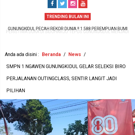
TRENDING BULAN INI
PERISTIWA DUKA DI SIDOHARJO TEPUS GUNUNGKIDUL MENJADI
I
A
PENGINGAT PENTINGNYA KEPEDULIAN TERHADAP KESEHATAN
,
M
MENTAL DAN KETAHANAN KELUARGA
Anda ada disini :
Beranda
/
News
/
SMPN 1 NGAWEN GUNUNGKIDUL GELAR SELEKSI BIRO
PERJALANAN OUTINGCLASS, SENTIR LANGIT JADI
PILIHAN