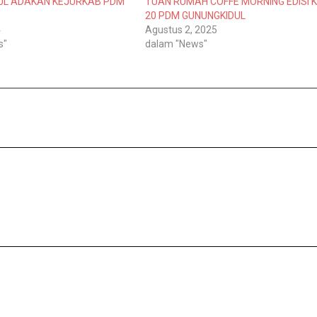
UL ADAKAN KEJURKAB PDM
TUAN RUMAH COFFE MORNING EDISI 
20 PDM GUNUNGKIDUL
4
Agustus 2, 2025
s"
dalam "News"