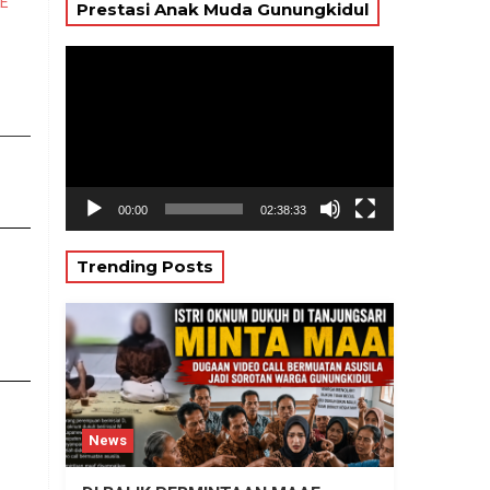
KE
Prestasi Anak Muda Gunungkidul
Pemutar
Video
00:00
02:38:33
Trending Posts
News