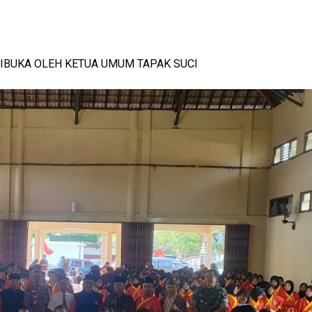
MILANG
-
View: 386x
IBUKA OLEH KETUA UMUM TAPAK SUCI