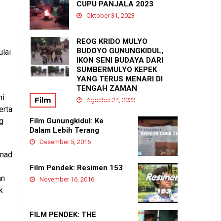
PADUKUHAN GEDANGAN
CUPU PANJALA 2023
Agustus 21, 2025
Oktober 31, 2023
REOG KRIDO MULYO
BUDOYO GUNUNGKIDUL,
ulai
IKON SENI BUDAYA DARI
SUMBERMULYO KEPEK
YANG TERUS MENARI DI
TENGAH ZAMAN
ni
Film
Agustus 24, 2023
erta
g
Film Gunungkidul: Ke
Dalam Lebih Terang
Desember 5, 2016
mmad
Film Pendek: Resimen 153
an
November 16, 2016
k
FILM PENDEK: THE