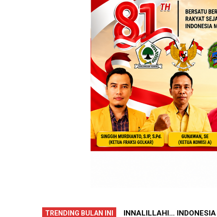
MMADIYAH, PROF. DR.
AIR MATA HARU DAN SEN
TRENDING BULAN INI