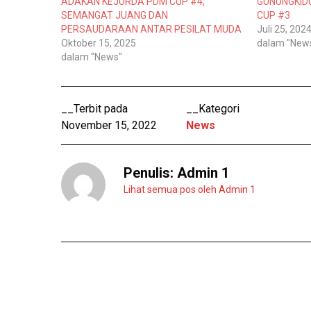
i
a
ADAKAN KEJURDA PDM CUP #4,
GUNUNGKID
t
c
SEMANGAT JUANG DAN
CUP #3
t
e
e
b
PERSAUDARAAN ANTAR PESILAT MUDA
Juli 25, 202
r
o
Oktober 15, 2025
dalam "New
(
o
M
k
dalam "News"
e
(
m
M
b
e
u
m
k
b
__Terbit pada
__Kategori
a
u
d
k
November 15, 2022
News
i
a
j
d
e
i
n
j
d
e
Penulis:
Admin 1
e
n
l
d
a
e
Lihat semua pos oleh Admin 1
y
l
a
a
n
y
g
a
b
n
a
g
r
b
u
a
)
r
u
)