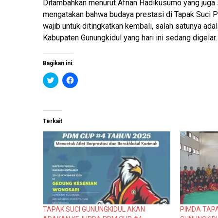
Ditambahkan menurut Afnan Hadikusumo yang juga 
mengatakan bahwa budaya prestasi di Tapak Suci P
wajib untuk ditingkatkan kembali, salah satunya ad
Kabupaten Gunungkidul yang hari ini sedang digelar.
Bagikan ini:
K
K
l
l
i
i
k
k
u
u
n
n
t
t
Terkait
u
u
k
k
b
m
e
e
r
m
b
b
a
a
g
g
i
i
p
k
a
a
d
n
a
d
T
i
TAPAK SUCI GUNUNGKIDUL AKAN
PIMDA TAP
w
F