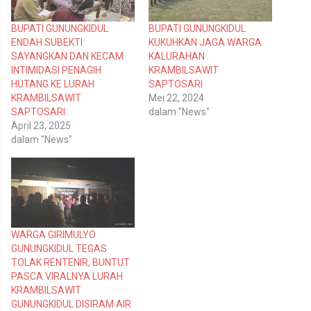
g
g
i
i
p
k
BUPATI GUNUNGKIDUL
BUPATI GUNUNGKIDUL
a
a
d
n
ENDAH SUBEKTI
KUKUHKAN JAGA WARGA
a
d
T
i
SAYANGKAN DAN KECAM
KALURAHAN
w
F
INTIMIDASI PENAGIH
KRAMBILSAWIT
i
a
t
c
HUTANG KE LURAH
SAPTOSARI
t
e
KRAMBILSAWIT
Mei 22, 2024
e
b
r
o
SAPTOSARI
dalam "News"
(
o
April 23, 2025
M
k
e
(
dalam "News"
m
M
b
e
u
m
k
b
a
u
d
k
i
a
j
d
e
i
n
j
WARGA GIRIMULYO
d
e
e
n
GUNUNGKIDUL TEGAS
l
d
TOLAK RENTENIR, BUNTUT
a
e
y
l
PASCA VIRALNYA LURAH
a
a
n
y
KRAMBILSAWIT
g
a
GUNUNGKIDUL DISIRAM AIR
b
n