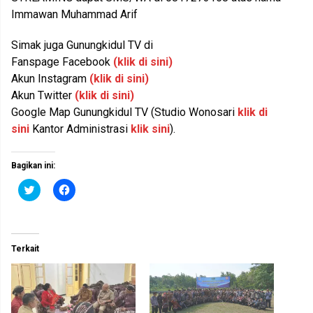
Immawan Muhammad Arif
Simak juga Gunungkidul TV di
Fanspage Facebook
(klik di sini)
Akun Instagram
(klik di sini)
Akun Twitter
(klik di sini)
Google Map Gunungkidul TV (Studio Wonosari
klik di
sini
Kantor Administrasi
klik sini
).
Bagikan ini:
K
K
l
l
i
i
k
k
u
u
n
n
t
t
Terkait
u
u
k
k
b
m
e
e
r
m
b
b
a
a