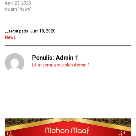
a
g
April 23, 2025
r
b
dalam "News"
u
a
)
r
u
)
Juni 18, 2020
__Terbit pada
News
Penulis:
Admin 1
Lihat semua pos oleh Admin 1