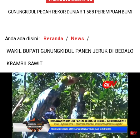
PERISTIWA DUKA DI SIDOHARJO TEPUS GUNUNGKIDUL MENJADI
GUNUNGKIDUL PECAH REKOR DUNIA !! 1.588 PEREMPUAN BUMI
A
PENGINGAT PENTINGNYA KEPEDULIAN TERHADAP KESEHATAN
HANDAYANI ANTARKAN SENAM PENTHUL TEMBEM RAIH MURI,
M
MENTAL DAN KETAHANAN KELUARGA
BUDAYA LOKAL RESMI MENDUNIA
Anda ada disini :
Beranda
/
News
/
WAKIL BUPATI GUNUNGKIDUL PANEN JERUK DI BEDALO
KRAMBILSAWIT