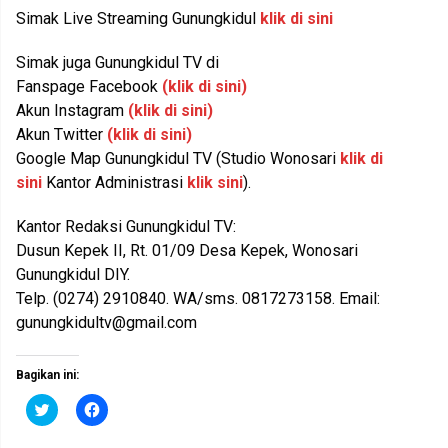
Simak Live Streaming Gunungkidul
klik di sini
Simak juga Gunungkidul TV di
Fanspage Facebook
(klik di sini)
Akun Instagram
(klik di sini)
Akun Twitter
(klik di sini)
Google Map Gunungkidul TV (Studio Wonosari
klik di
sini
Kantor Administrasi
klik sini
).
Kantor Redaksi Gunungkidul TV:
Dusun Kepek II, Rt. 01/09 Desa Kepek, Wonosari
Gunungkidul DIY.
Telp. (0274) 2910840. WA/sms. 0817273158. Email:
gunungkidultv@gmail.com
Bagikan ini:
K
K
l
l
i
i
k
k