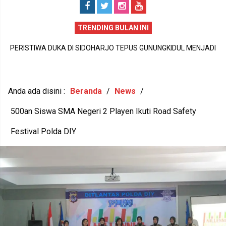
TRENDING BULAN INI
PERISTIWA DUKA DI SIDOHARJO TEPUS GUNUNGKIDUL MENJADI
I
A
PENGINGAT PENTINGNYA KEPEDULIAN TERHADAP KESEHATAN
,
M
MENTAL DAN KETAHANAN KELUARGA
Anda ada disini :
Beranda
/
News
/
500an Siswa SMA Negeri 2 Playen Ikuti Road Safety
Festival Polda DIY