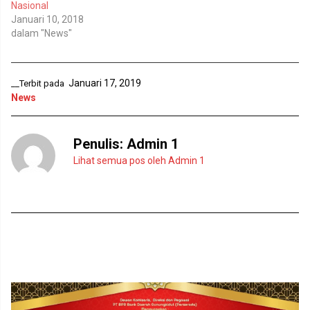
e
i
Nasional
n
j
Januari 10, 2018
d
e
e
n
dalam "News"
l
d
a
e
y
l
a
a
n
y
Januari 17, 2019
g
a
__Terbit pada
b
n
News
a
g
r
b
u
a
)
r
u
Penulis:
Admin 1
)
Lihat semua pos oleh Admin 1