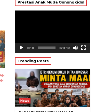
Prestasi Anak Muda Gunungkidul
Pemutar
Video
00:00
02:38:33
Trending Posts
HAN
AN
News