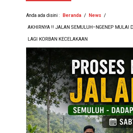
PILUR 2026
-
View: 360x
Anda ada disini :
Beranda
/
News
/
AKHIRNYA !! JALAN SEMULUH–NGENEP MULAI 
LAGI KORBAN KECELAKAAN