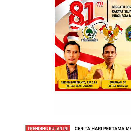
GKAH AWAL 252 SISWA MENUJU
PECAH REKOR !! 7 WARG
TRENDING BULAN INI