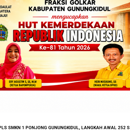
A BEREBUT KURSI LURAH MONGGOL, TERBANYAK GUNUNGKIDUL