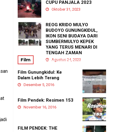
PADUKUHAN GEDANGAN
CUPU PANJALA 2023
Agustus 21, 2025
Oktober 31, 2023
REOG KRIDO MULYO
BUDOYO GUNUNGKIDUL,
IKON SENI BUDAYA DARI
SUMBERMULYO KEPEK
YANG TERUS MENARI DI
TENGAH ZAMAN
Film
Agustus 24, 2023
asan
Film Gunungkidul: Ke
Dalam Lebih Terang
Desember 5, 2016
at
Film Pendek: Resimen 153
November 16, 2016
jadi
FILM PENDEK: THE