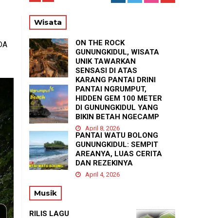
PA
Wisata
ON THE ROCK
DA
GUNUNGKIDUL, WISATA
UNIK TAWARKAN
SENSASI DI ATAS
KARANG PANTAI DRINI
PANTAI NGRUMPUT,
April 23, 2026
HIDDEN GEM 100 METER
DI GUNUNGKIDUL YANG
BIKIN BETAH NGECAMP
April 8, 2026
PANTAI WATU BOLONG
GUNUNGKIDUL: SEMPIT
AREANYA, LUAS CERITA
DAN REZEKINYA
April 4, 2026
Musik
RILIS LAGU