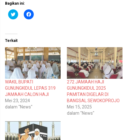
Bagikan ini:
K
K
l
l
i
i
k
k
u
u
n
n
t
t
Terkait
u
u
k
k
b
m
e
e
r
m
b
b
a
a
g
g
i
i
p
k
WAKIL BUPATI
272 JAMAAH HAJI
a
a
d
n
GUNUNGKIDUL LEPAS 319
GUNUNGKIDUL 2025
a
d
T
i
JAMAAH CALON HAJI
PAMITAN DIGELAR DI
w
F
Mei 23, 2024
BANGSAL SEWOKOPROJO
i
a
t
c
dalam "News"
Mei 15, 2025
t
e
dalam "News"
e
b
r
o
(
o
M
k
e
(
m
M
b
e