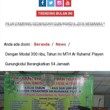
TRENDING BULAN INI
CERITA HARI PERTAMA MPLS SMKN 1 PONJONG GUNUNGKIDUL,
!!
LANGKAH AWAL 252 SISWA MENUJU MASA DEPAN GEMILANG
AS
T
Anda ada disini :
Beranda
/
News
/
Dengan Modal 300 ribu, Tahun Ini MTH Ar Ruhama’ Playen
Gunungkidul Berangkatkan 54 Jamaah