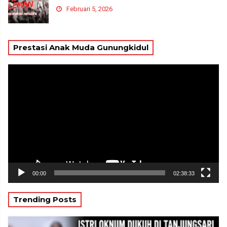
Februari 5, 2026
Prestasi Anak Muda Gunungkidul
Pemutar
Video
00:00
02:38:33
Trending Posts