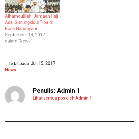
u
m
k
b
a
u
d
k
Alhamdulillah, Jamaah Haji
i
a
Asal Gunungkidul Tiba di
j
d
e
i
Bumi Handayani
n
j
September 14, 2017
d
e
e
n
dalam "News"
l
d
a
e
y
l
a
a
n
y
Juli 15, 2017
g
a
__Terbit pada
b
n
News
a
g
r
b
u
a
)
r
u
Penulis:
Admin 1
)
Lihat semua pos oleh Admin 1