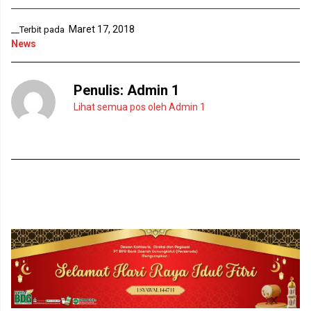
y
l
a
a
n
y
Maret 17, 2018
g
a
__Terbit pada
b
n
News
a
g
r
b
u
a
)
r
u
Penulis:
Admin 1
)
Lihat semua pos oleh Admin 1