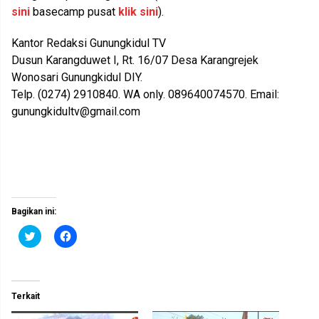
sini
basecamp pusat
klik sini
).
Kantor Redaksi Gunungkidul TV
Dusun Karangduwet I, Rt. 16/07 Desa Karangrejek
Wonosari Gunungkidul DIY.
Telp. (0274) 2910840. WA only. 089640074570. Email:
gunungkidultv@gmail.com
Bagikan ini:
K
K
l
l
i
i
k
k
u
u
n
n
t
t
Terkait
u
u
k
k
b
m