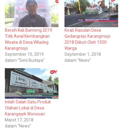
e
e
r
m
b
b
a
a
g
g
i
i
p
k
Bersih Kali Banteng 2019
Kirab Rasulan Desa
a
a
d
n
Titik Awal Kembangkan
Gedangrejo Karangmojo
a
d
T
i
Wisata di Desa Wiladeg
2018 Diikuti Oleh 1500
w
F
Karangmojo
Warga
i
a
t
c
September 10, 2019
September 1, 2018
t
e
dalam "Seni Budaya"
dalam "News"
e
b
r
o
(
o
M
k
e
(
m
M
b
e
u
m
k
b
a
u
d
k
Inilah Salah Satu Produk
i
a
Olahan Lokal di Desa
j
d
e
i
Karangejek Wonosari
n
j
Maret 17, 2018
d
e
e
n
dalam "News"
l
d
a
e