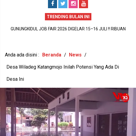
TRENDING BULAN INI
GUNUNGKIDUL PECAH REKOR DUNIA !! 1.588 PEREMPUAN BUMI
GUNUNGKIDUL JOB FAIR 2026 DIGELAR 15–16 JULI !! RIBUAN
P
HANDAYANI ANTARKAN SENAM PENTHUL TEMBEM RAIH MURI,
LOWONGAN KERJA DIBUKA, PULUHAN PERUSAHAAN SIAP
BUDAYA LOKAL RESMI MENDUNIA
MEREKRUT
Anda ada disini :
Beranda
/
News
/
Desa Wiladeg Katangmojo Inilah Potensi Yang Ada Di
Desa Ini