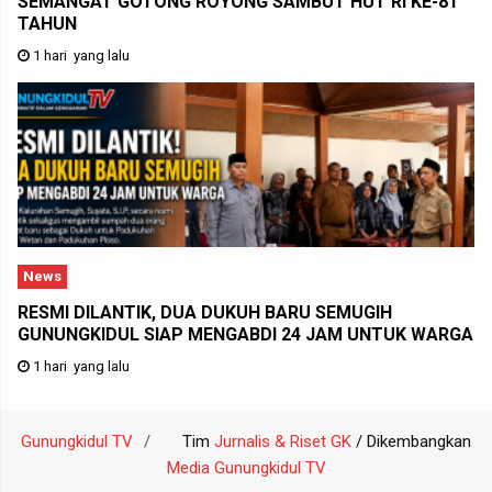
SEMANGAT GOTONG ROYONG SAMBUT HUT RI KE-81
TAHUN
1 hari yang lalu
News
RESMI DILANTIK, DUA DUKUH BARU SEMUGIH
GUNUNGKIDUL SIAP MENGABDI 24 JAM UNTUK WARGA
1 hari yang lalu
Gunungkidul TV
Tim
Jurnalis & Riset GK
/ Dikembangkan
Media Gunungkidul TV