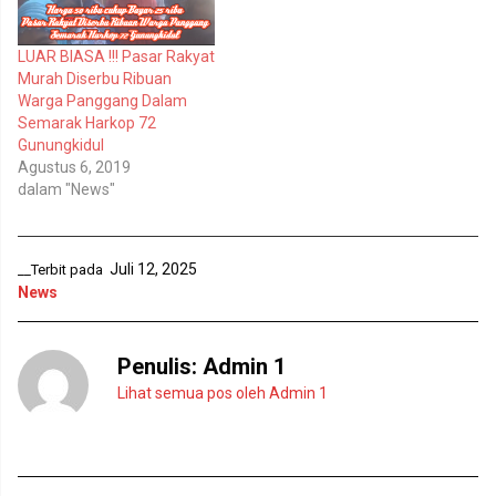
k
b
a
u
d
k
i
a
LUAR BIASA !!! Pasar Rakyat
j
d
e
i
Murah Diserbu Ribuan
n
j
Warga Panggang Dalam
d
e
e
n
Semarak Harkop 72
l
d
Gunungkidul
a
e
y
l
Agustus 6, 2019
a
a
n
y
dalam "News"
g
a
b
n
a
g
r
b
u
a
Juli 12, 2025
__Terbit pada
)
r
u
News
)
Penulis:
Admin 1
Lihat semua pos oleh Admin 1