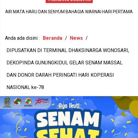
AIR MATA HARU DAN SENYUM BAHAGIA WARNAI HARI PERTAMA
DI
P
MPLS SDN Wonosari 6, LANGKAH KECIL 56 SISWA BARU MENUJU
N
1
MASA DEPAN GEMILANG
Anda ada disini :
Beranda
/
News
/
DIPUSATKAN DI TERMINAL DHAKSINARGA WONOSARI,
DEKOPINDA GUNUNGKIDUL GELAR SENAM MASSAL
DAN DONOR DARAH PERINGATI HARI KOPERASI
NASIONAL ke-78