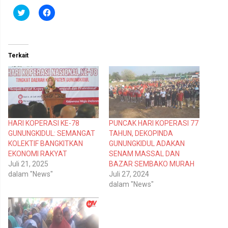
K
K
l
l
i
i
k
k
u
u
n
n
t
t
Terkait
u
u
k
k
b
m
e
e
r
m
b
b
a
a
g
g
i
i
p
k
HARI KOPERASI KE-78
PUNCAK HARI KOPERASI 77
a
a
d
n
GUNUNGKIDUL: SEMANGAT
TAHUN, DEKOPINDA
a
d
T
i
KOLEKTIF BANGKITKAN
GUNUNGKIDUL ADAKAN
w
F
EKONOMI RAKYAT
SENAM MASSAL DAN
i
a
t
c
Juli 21, 2025
BAZAR SEMBAKO MURAH
t
e
dalam "News"
Juli 27, 2024
e
b
r
o
dalam "News"
(
o
M
k
e
(
m
M
b
e
u
m