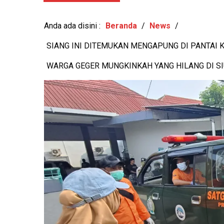
w: 794x
MEREKRUT
-
View: 579x
Anda ada disini :
Beranda
/
News
/
SIANG INI DITEMUKAN MENGAPUNG DI PANTAI 
WARGA GEGER MUNGKINKAH YANG HILANG DI S