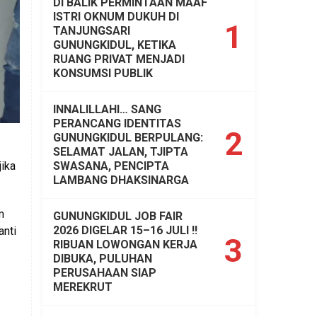
DI BALIK PERMINTAAN MAAF
ISTRI OKNUM DUKUH DI
1
TANJUNGSARI
GUNUNGKIDUL, KETIKA
RUANG PRIVAT MENJADI
KONSUMSI PUBLIK
INNALILLAHI… SANG
PERANCANG IDENTITAS
2
GUNUNGKIDUL BERPULANG:
SELAMAT JALAN, TJIPTA
SWASANA, PENCIPTA
jika
LAMBANG DHAKSINARGA
m
GUNUNGKIDUL JOB FAIR
2026 DIGELAR 15–16 JULI !!
anti
3
RIBUAN LOWONGAN KERJA
DIBUKA, PULUHAN
PERUSAHAAN SIAP
MEREKRUT