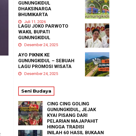
GUNUNGKIDUL
DHAKSINARGA
BHUMIKARTA
Juli 11, 2026
LAGU JOKO PARWOTO
WAKIL BUPATI
GUNUNGKIDUL
Desember 24, 2025
AYO PIKNIK KE
GUNUNGKIDUL – SEBUAH
LAGU PROMOSI WISATA
Desember 24, 2025
Seni Budaya
G
CING CING GOLING
GUNUNGKIDUL, JEJAK
KYAI PISANG DARI
PELARIAN MAJAPAHIT
HINGGA TRADISI
TASYAKURAN
INILAH 60 HASIL BUKAAN
,