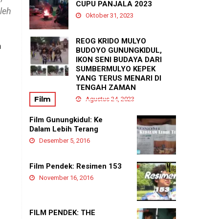
PADUKUHAN GEDANGAN
CUPU PANJALA 2023
leh
Agustus 21, 2025
Oktober 31, 2023
REOG KRIDO MULYO
n
BUDOYO GUNUNGKIDUL,
IKON SENI BUDAYA DARI
SUMBERMULYO KEPEK
YANG TERUS MENARI DI
TENGAH ZAMAN
Film
Agustus 24, 2023
Film Gunungkidul: Ke
Dalam Lebih Terang
Desember 5, 2016
Film Pendek: Resimen 153
November 16, 2016
FILM PENDEK: THE