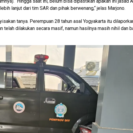
mnya). “Hingga saat ini, belum bisa dipastikan apakah ini jasad 
ebih lanjut dari tim SAR dan pihak berwenang,“ jelas Marjono.
sakan tanya. Perempuan 28 tahun asal Yogyakarta itu dilaporka
un telah dilakukan secara masif, namun hasilnya masih nihil dan b