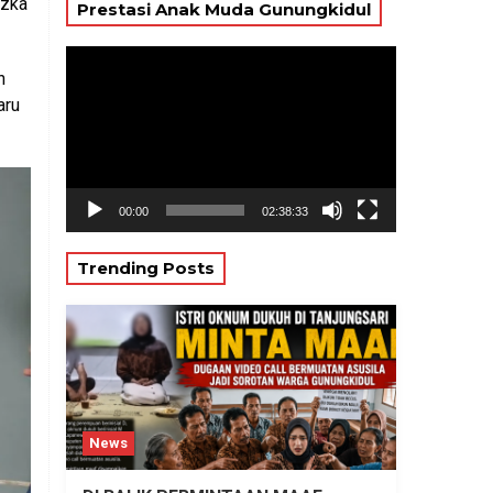
Azka
Prestasi Anak Muda Gunungkidul
Pemutar
n
Video
aru
00:00
02:38:33
Trending Posts
News