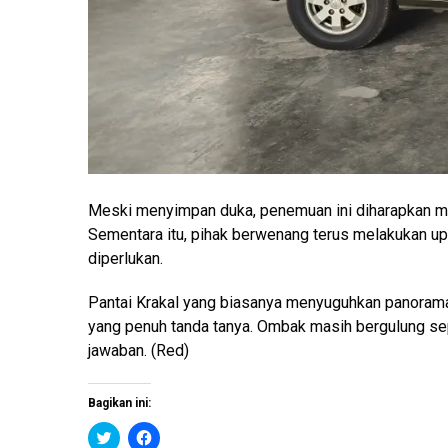
Meski menyimpan duka, penemuan ini diharapkan menj
Sementara itu, pihak berwenang terus melakukan upay
diperlukan.
Pantai Krakal yang biasanya menyuguhkan panorama
yang penuh tanda tanya. Ombak masih bergulung seper
jawaban. (Red)
Bagikan ini:
K
K