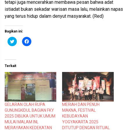
tetapi juga mencerahkan membawa pesan bahwa adat
istiadat bukan sekadar warisan masa lalu, melainkan napas
yang terus hidup dalam denyut masyarakat. (Red)
Bagikan ini:
K
K
l
l
i
i
k
k
u
u
n
n
t
t
Terkait
u
u
k
k
b
m
e
e
r
m
b
b
a
a
g
g
i
i
p
k
GELARAN OLAH RUPA
MERIAH DAN PENUH
a
a
d
n
GUNUNGKIDUL BAGIAN FKY
MAKNA, FESTIVAL
a
d
T
i
2025 DIBUKA UNTUK UMUM
KEBUDAYAAN
w
F
MULAI MALAM INI,
YOGYAKARTA 2025
i
a
t
c
MERAYAKAN KEDEKATAN
DITUTUP DENGAN RITUAL