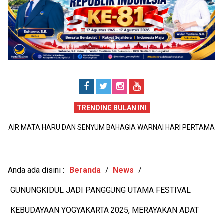
TRENDING BULAN INI
PERISTIWA DUKA DI SIDOHARJO TEPUS GUNUNGKIDUL MENJADI
MA
P
PENGINGAT PENTINGNYA KEPEDULIAN TERHADAP KESEHATAN
JU
1
MENTAL DAN KETAHANAN KELUARGA
Anda ada disini :
Beranda
/
News
/
GUNUNGKIDUL JADI PANGGUNG UTAMA FESTIVAL
KEBUDAYAAN YOGYAKARTA 2025, MERAYAKAN ADAT