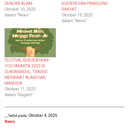
t
e
DENGAN ALAM
BUDAYA DAN PANGGUNG
e
b
r
o
Oktober 10, 2025
RAKYAT
(
o
dalam "News"
Oktober 19, 2025
M
k
e
(
dalam "News"
m
M
b
e
u
m
k
b
a
u
d
k
i
a
j
d
e
i
n
j
FESTIVAL KEBUDAYAAN
d
e
e
n
YOGYAKARTA 2025 DI
l
d
GUNUNGKIDUL, TRADISI
a
e
y
l
MERAWAT ALAM DAN
a
a
n
y
MANUSIA
g
a
Oktober 11, 2025
b
n
a
g
dalam "Ragam"
r
b
u
a
)
r
u
)
Oktober 4, 2025
__Terbit pada
News