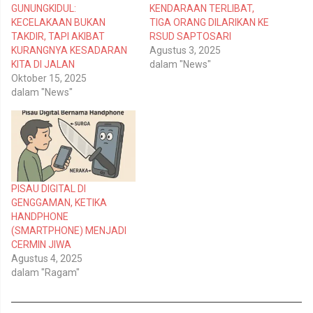
w
F
GUNUNGKIDUL:
KENDARAAN TERLIBAT,
i
a
t
c
KECELAKAAN BUKAN
TIGA ORANG DILARIKAN KE
t
e
TAKDIR, TAPI AKIBAT
RSUD SAPTOSARI
e
b
r
o
KURANGNYA KESADARAN
Agustus 3, 2025
(
o
KITA DI JALAN
dalam "News"
M
k
e
(
Oktober 15, 2025
m
M
dalam "News"
b
e
u
m
k
b
a
u
d
k
i
a
j
d
e
i
n
j
d
e
e
n
PISAU DIGITAL DI
l
d
GENGGAMAN, KETIKA
a
e
y
l
HANDPHONE
a
a
n
y
(SMARTPHONE) MENJADI
g
a
CERMIN JIWA
b
n
a
g
Agustus 4, 2025
r
b
dalam "Ragam"
u
a
)
r
u
)