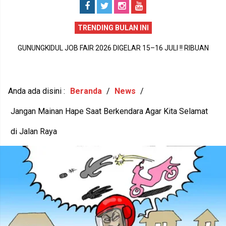
TRENDING BULAN INI
GUNUNGKIDUL PECAH REKOR DUNIA !! 1.588 PEREMPUAN BUMI
GUNUNGKIDUL JOB FAIR 2026 DIGELAR 15–16 JULI !! RIBUAN
P
HANDAYANI ANTARKAN SENAM PENTHUL TEMBEM RAIH MURI,
LOWONGAN KERJA DIBUKA, PULUHAN PERUSAHAAN SIAP
BUDAYA LOKAL RESMI MENDUNIA
MEREKRUT
Anda ada disini :
Beranda
/
News
/
Jangan Mainan Hape Saat Berkendara Agar Kita Selamat
di Jalan Raya