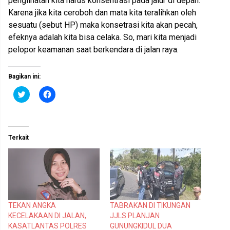
penglihatan kita harus konsentrasi pada jalur di depan.
Karena jika kita ceroboh dan mata kita teralihkan oleh
sesuatu (sebut HP) maka konsetrasi kita akan pecah,
efeknya adalah kita bisa celaka. So, mari kita menjadi
pelopor keamanan saat berkendara di jalan raya.
Bagikan ini:
K
K
l
l
i
i
k
k
u
u
n
n
t
t
Terkait
u
u
k
k
b
m
e
e
r
m
b
b
a
a
g
g
i
i
p
k
TEKAN ANGKA
TABRAKAN DI TIKUNGAN
a
a
d
n
KECELAKAAN DI JALAN,
JJLS PLANJAN
a
d
T
i
KASATLANTAS POLRES
GUNUNGKIDUL DUA