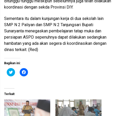
ditunggu-tunggu meskipun sebelumnya juga telah dilakukan
koordinasi dengan sekda Provinsi DIY.
Sementara itu dalam kunjungan kerja di dua sekolah lain
SMP N 2 Paliyan dan SMP N 2 Tanjungsari Bupati
Sunaryanta menegaskan pembelajaran tatap muka dan
persiapan ASPD sepenuhnya dapat dilakukan sedangkan
hambatan yang ada akan segera di koordinasikan dengan
dinas terkait. (Red)
Bagikan ini:
K
K
l
l
i
i
k
k
u
u
n
n
t
t
Terkait
u
u
k
k
b
m
e
e
r
m
b
b
a
a