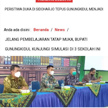
PERISTIWA DUKA DI SIDOHARJO TEPUS GUNUNGKIDUL MENJADI
I
A
PENGINGAT PENTINGNYA KEPEDULIAN TERHADAP KESEHATAN
,
M
MENTAL DAN KETAHANAN KELUARGA
Anda ada disini :
Beranda
/
News
/
JELANG PEMBELAJARAN TATAP MUKA, BUPATI
GUNUNGKIDUL KUNJUNGI SIMULASI DI 3 SEKOLAH INI