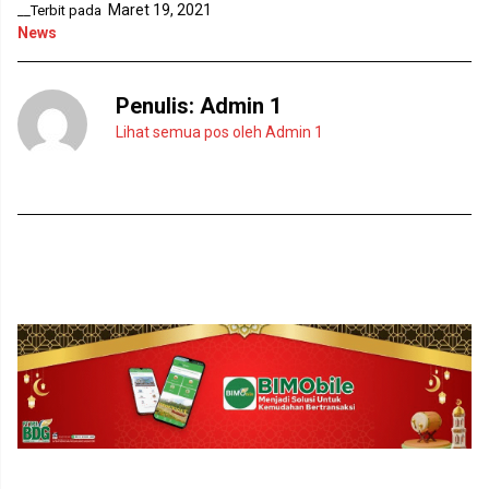
b
n
Maret 19, 2021
__Terbit pada
a
g
r
b
News
u
a
)
r
u
)
Penulis:
Admin 1
Lihat semua pos oleh Admin 1