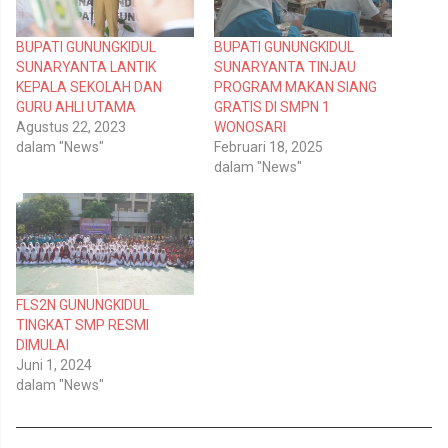
g
g
i
i
p
k
BUPATI GUNUNGKIDUL
BUPATI GUNUNGKIDUL
a
a
d
n
SUNARYANTA LANTIK
SUNARYANTA TINJAU
a
d
T
i
KEPALA SEKOLAH DAN
PROGRAM MAKAN SIANG
w
F
GURU AHLI UTAMA
GRATIS DI SMPN 1
i
a
t
c
Agustus 22, 2023
WONOSARI
t
e
dalam "News"
Februari 18, 2025
e
b
r
o
dalam "News"
(
o
M
k
e
(
m
M
b
e
u
m
k
b
a
u
d
k
i
a
FLS2N GUNUNGKIDUL
j
d
e
i
TINGKAT SMP RESMI
n
j
DIMULAI
d
e
e
n
Juni 1, 2024
l
d
dalam "News"
a
e
y
l
a
a
n
y
g
a