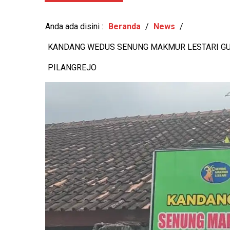
GEMILANG
-
View: 366x
Anda ada disini :
Beranda
/
News
/
KANDANG WEDUS SENUNG MAKMUR LESTARI GU
PILANGREJO