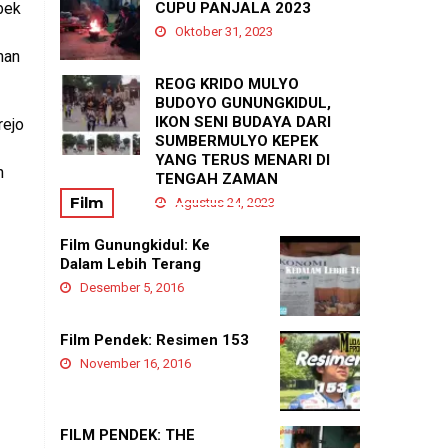
bek
PADUKUHAN GEDANGAN
CUPU PANJALA 2023
Agustus 21, 2025
Oktober 31, 2023
han
REOG KRIDO MULYO
BUDOYO GUNUNGKIDUL,
IKON SENI BUDAYA DARI
rejo
SUMBERMULYO KEPEK
YANG TERUS MENARI DI
n
TENGAH ZAMAN
Film
Agustus 24, 2023
Film Gunungkidul: Ke
Dalam Lebih Terang
Desember 5, 2016
Film Pendek: Resimen 153
November 16, 2016
FILM PENDEK: THE