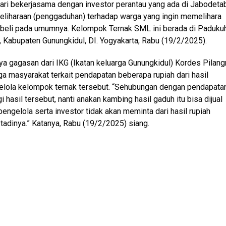
i bekerjasama dengan investor perantau yang ada di Jabodeta
eliharaan (penggaduhan) terhadap warga yang ingin memelihara
l beli pada umumnya. Kelompok Ternak SML ini berada di Paduku
r, Kabupaten Gunungkidul, DI. Yogyakarta, Rabu (19/2/2025).
a gagasan dari IKG (Ikatan keluarga Gunungkidul) Kordes Pilang
 masyarakat terkait pendapatan beberapa rupiah dari hasil
gelola kelompok ternak tersebut. “Sehubungan dengan pendapata
 hasil tersebut, nanti anakan kambing hasil gaduh itu bisa dijual
pengelola serta investor tidak akan meminta dari hasil rupiah
adinya.” Katanya, Rabu (19/2/2025) siang.