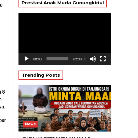
Prestasi Anak Muda Gunungkidul
tu
Pemutar
Video
00:00
02:38:33
Trending Posts
i 8
h
ya.
bar
News