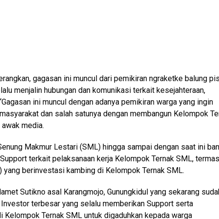
ngkan, gagasan ini muncul dari pemikiran ngraketke balung pi
lalu menjalin hubungan dan komunikasi terkait kesejahteraan,
“Gagasan ini muncul dengan adanya pemikiran warga yang ingin
asyarakat dan salah satunya dengan membangun Kelompok Te
i awak media.
Senung Makmur Lestari (SML) hingga sampai dengan saat ini ba
n Support terkait pelaksanaan kerja Kelompok Ternak SML, terma
ri) yang berinvestasi kambing di Kelompok Ternak SML.
lamet Sutikno asal Karangmojo, Gunungkidul yang sekarang suda
 Investor terbesar yang selalu memberikan Support serta
 di Kelompok Ternak SML untuk digaduhkan kepada warga