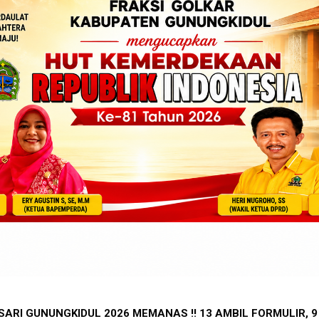
PLS SMKN 1 PONJONG GUNUNGKIDUL, LANGKAH AWAL 252 