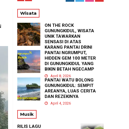
SE
Wisata
ON THE ROCK
N
GUNUNGKIDUL, WISATA
UNIK TAWARKAN
SENSASI DI ATAS
KARANG PANTAI DRINI
PANTAI NGRUMPUT,
April 23, 2026
HIDDEN GEM 100 METER
DI GUNUNGKIDUL YANG
BIKIN BETAH NGECAMP
April 8, 2026
PANTAI WATU BOLONG
GUNUNGKIDUL: SEMPIT
AREANYA, LUAS CERITA
DAN REZEKINYA
April 4, 2026
Musik
RILIS LAGU