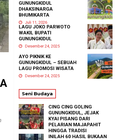
GUNUNGKIDUL
DHAKSINARGA
BHUMIKARTA
Juli 11, 2026
LAGU JOKO PARWOTO
WAKIL BUPATI
GUNUNGKIDUL
Desember 24, 2025
AYO PIKNIK KE
GUNUNGKIDUL – SEBUAH
LAGU PROMOSI WISATA
Desember 24, 2025
GA
Seni Budaya
CING CING GOLING
GUNUNGKIDUL, JEJAK
KYAI PISANG DARI
n
PELARIAN MAJAPAHIT
HINGGA TRADISI
TASYAKURAN
INILAH 60 HASIL BUKAAN