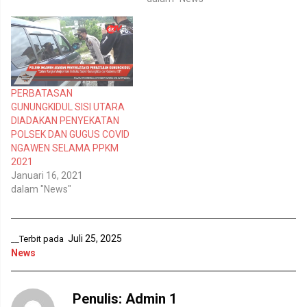
(
o
M
k
e
(
m
M
b
e
u
m
k
b
a
u
d
k
i
a
PERBATASAN
j
d
e
i
GUNUNGKIDUL SISI UTARA
n
j
DIADAKAN PENYEKATAN
d
e
e
n
POLSEK DAN GUGUS COVID
l
d
NGAWEN SELAMA PPKM
a
e
y
l
2021
a
a
n
y
Januari 16, 2021
g
a
dalam "News"
b
n
a
g
r
b
u
a
)
r
u
Juli 25, 2025
__Terbit pada
)
News
Penulis:
Admin 1