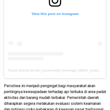
View this post on Instagram
A post shared by kim_tunasmelati_ketonggo (@kim_tunasmelati_ketonggo)
Peristiwa ini menjadi pengingat bagi masyarakat akan
pentingnya kewaspadaan terhadap api terbuka di area padat
aktivitas dan barang mudah terbakar. Pemerintah daerah
diharapkan segera melakukan evaluasi sistem keamanan
dan mitigasi risiko kebakaran di kawasan pasar tradisional,