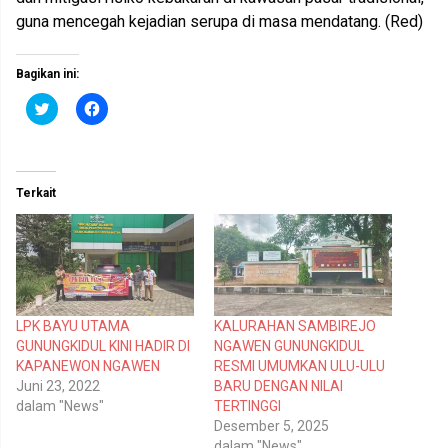
guna mencegah kejadian serupa di masa mendatang. (Red)
Bagikan ini:
K
K
l
l
i
i
k
k
u
u
n
n
t
t
Terkait
u
u
k
k
b
m
e
e
r
m
b
b
a
a
g
g
i
i
p
k
LPK BAYU UTAMA
KALURAHAN SAMBIREJO
a
a
d
n
GUNUNGKIDUL KINI HADIR DI
NGAWEN GUNUNGKIDUL
a
d
T
i
KAPANEWON NGAWEN
RESMI UMUMKAN ULU-ULU
w
F
Juni 23, 2022
BARU DENGAN NILAI
i
a
t
c
dalam "News"
TERTINGGI
t
e
Desember 5, 2025
e
b
r
o
dalam "News"