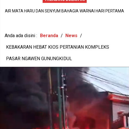
AIR MATA HARU DAN SENYUM BAHAGIA WARNAI HARI PERTAMA
DI
P
MPLS SDN Wonosari 6, LANGKAH KECIL 56 SISWA BARU MENUJU
N
1
MASA DEPAN GEMILANG
Anda ada disini :
Beranda
/
News
/
KEBAKARAN HEBAT KIOS PERTANIAN KOMPLEKS
PASAR NGAWEN GUNUNGKIDUL