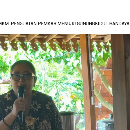
MKM, PENGUATAN PEMKAB MENUJU GUNUNGKIDUL HANDAYA