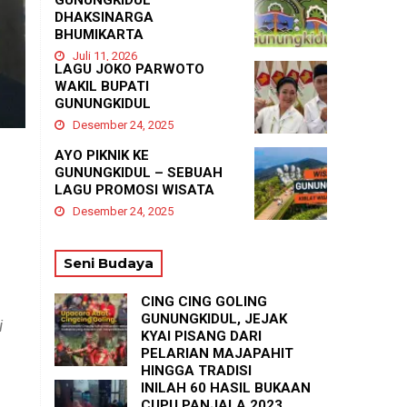
GUNUNGKIDUL
DHAKSINARGA
BHUMIKARTA
Juli 11, 2026
LAGU JOKO PARWOTO
WAKIL BUPATI
GUNUNGKIDUL
Desember 24, 2025
AYO PIKNIK KE
GUNUNGKIDUL – SEBUAH
LAGU PROMOSI WISATA
Desember 24, 2025
Seni Budaya
CING CING GOLING
GUNUNGKIDUL, JEJAK
i
KYAI PISANG DARI
PELARIAN MAJAPAHIT
HINGGA TRADISI
TASYAKURAN
INILAH 60 HASIL BUKAAN
PADUKUHAN GEDANGAN
CUPU PANJALA 2023