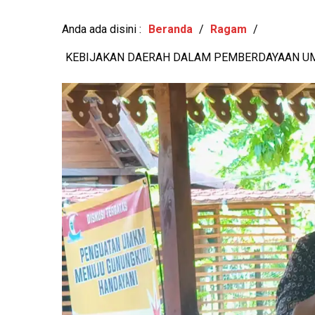
PILUR 2026
-
View: 363x
Anda ada disini :
Beranda
/
Ragam
/
KEBIJAKAN DAERAH DALAM PEMBERDAYAAN U