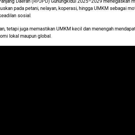
 Panjang Daerah (RPJPD) Gunungkidul 2025–2029 menegaskan m
uskan pada petani, nelayan, koperasi, hingga UMKM sebagai mo
keadilan sosial.
gan, tetapi juga memastikan UMKM kecil dan menengah mendapa
omi lokal maupun global.