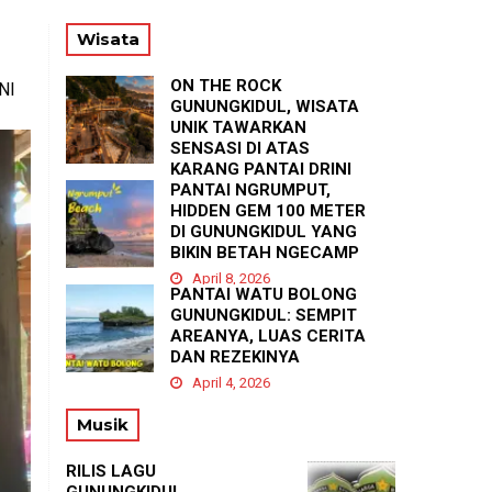
PA
Wisata
ON THE ROCK
NI
GUNUNGKIDUL, WISATA
UNIK TAWARKAN
SENSASI DI ATAS
KARANG PANTAI DRINI
PANTAI NGRUMPUT,
April 23, 2026
HIDDEN GEM 100 METER
DI GUNUNGKIDUL YANG
BIKIN BETAH NGECAMP
April 8, 2026
PANTAI WATU BOLONG
GUNUNGKIDUL: SEMPIT
AREANYA, LUAS CERITA
DAN REZEKINYA
April 4, 2026
Musik
RILIS LAGU