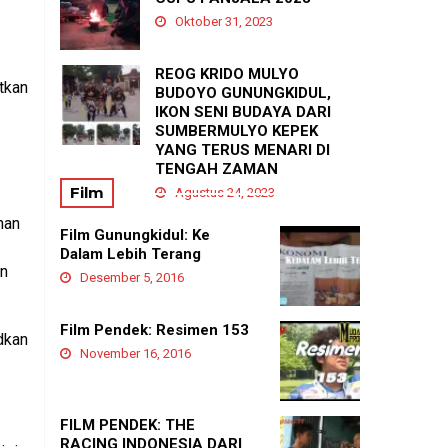
Agustus 21, 2025
Oktober 31, 2023
REOG KRIDO MULYO
tkan
BUDOYO GUNUNGKIDUL,
IKON SENI BUDAYA DARI
SUMBERMULYO KEPEK
YANG TERUS MENARI DI
TENGAH ZAMAN
Film
Agustus 24, 2023
nan
Film Gunungkidul: Ke
Dalam Lebih Terang
an
Desember 5, 2016
Film Pendek: Resimen 153
dkan
November 16, 2016
FILM PENDEK: THE
RACING INDONESIA DARI