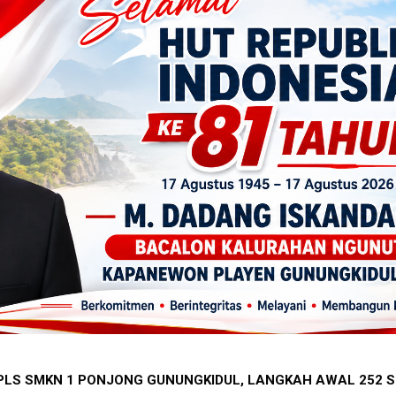
A BEREBUT KURSI LURAH MONGGOL, TERBANYAK GUNUNGKIDUL