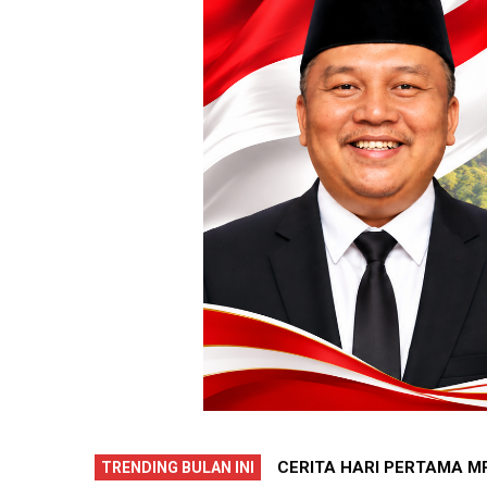
GKAH AWAL 252 SISWA MENUJU
PECAH REKOR !! 7 WARG
TRENDING BULAN INI