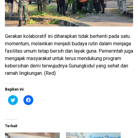
Gerakan kolaboratif ini diharapkan tidak berhenti pada satu
momentum, melainkan menjadi budaya rutin dalam menjaga
fasilitas umum tetap bersih dan layak guna. Pemerintah juga
mengajak masyarakat untuk terus mendukung program
kebersihan demi terwujudnya Gunungkidul yang sehat dan
ramah lingkungan. (Red)
Bagikan ini:
K
K
l
l
i
i
k
k
u
u
n
n
t
t
Terkait
u
u
k
k
b
m