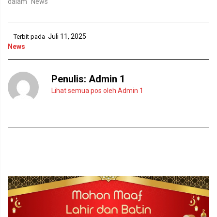
dalam "News"
a
a
n
y
g
a
b
n
a
g
r
b
Juli 11, 2025
__Terbit pada
u
a
News
)
r
u
)
Penulis:
Admin 1
Lihat semua pos oleh Admin 1