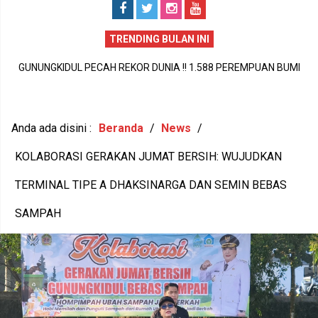
TRENDING BULAN INI
GUNUNGKIDUL PECAH REKOR DUNIA !! 1.588 PEREMPUAN BUMI
P
HANDAYANI ANTARKAN SENAM PENTHUL TEMBEM RAIH MURI,
BUDAYA LOKAL RESMI MENDUNIA
Anda ada disini :
Beranda
/
News
/
KOLABORASI GERAKAN JUMAT BERSIH: WUJUDKAN
TERMINAL TIPE A DHAKSINARGA DAN SEMIN BEBAS
SAMPAH