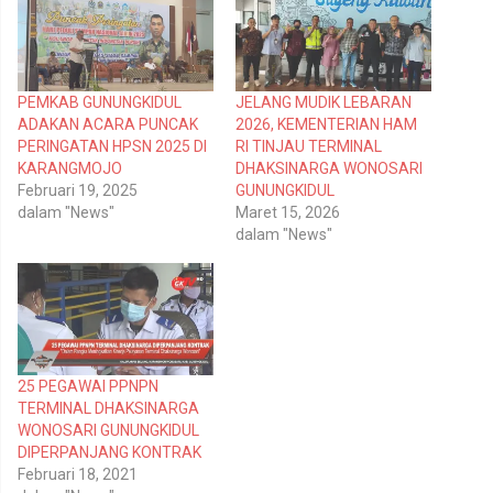
e
e
r
m
b
b
a
a
g
g
i
i
p
k
PEMKAB GUNUNGKIDUL
JELANG MUDIK LEBARAN
a
a
d
n
ADAKAN ACARA PUNCAK
2026, KEMENTERIAN HAM
a
d
T
i
PERINGATAN HPSN 2025 DI
RI TINJAU TERMINAL
w
F
KARANGMOJO
DHAKSINARGA WONOSARI
i
a
t
c
Februari 19, 2025
GUNUNGKIDUL
t
e
dalam "News"
Maret 15, 2026
e
b
r
o
dalam "News"
(
o
M
k
e
(
m
M
b
e
u
m
k
b
a
u
d
k
i
a
25 PEGAWAI PPNPN
j
d
e
i
TERMINAL DHAKSINARGA
n
j
WONOSARI GUNUNGKIDUL
d
e
e
n
DIPERPANJANG KONTRAK
l
d
Februari 18, 2021
a
e
y
l