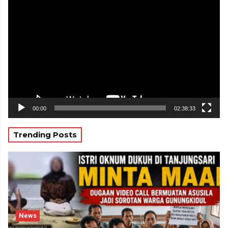
Pemutar
Video
00:00
02:38:33
Trending Posts
News