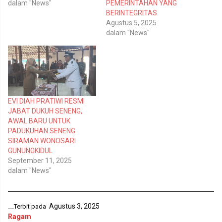
r
o
dalam "News"
PEMERINTAHAN YANG
(
o
BERINTEGRITAS
M
k
e
(
Agustus 5, 2025
m
M
dalam "News"
b
e
u
m
k
b
a
u
d
k
i
a
j
d
e
i
n
j
d
e
e
n
EVI DIAH PRATIWI RESMI
l
d
JABAT DUKUH SENENG,
a
e
y
l
AWAL BARU UNTUK
a
a
n
y
PADUKUHAN SENENG
g
a
SIRAMAN WONOSARI
b
n
a
g
GUNUNGKIDUL
r
b
September 11, 2025
u
a
)
r
dalam "News"
u
)
Agustus 3, 2025
__Terbit pada
Ragam