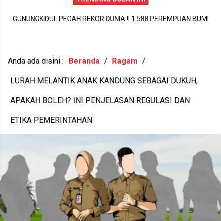
PERISTIWA DUKA DI SIDOHARJO TEPUS GUNUNGKIDUL MENJADI
A
PENGINGAT PENTINGNYA KEPEDULIAN TERHADAP KESEHATAN
M
MENTAL DAN KETAHANAN KELUARGA
Anda ada disini :
Beranda
/
Ragam
/
LURAH MELANTIK ANAK KANDUNG SEBAGAI DUKUH,
APAKAH BOLEH? INI PENJELASAN REGULASI DAN
ETIKA PEMERINTAHAN