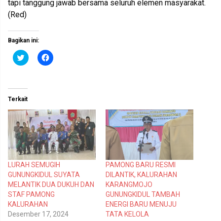
tapi tanggung jawab bersama seluruh elemen masyarakat.
(Red)
Bagikan ini:
K
K
l
l
i
i
k
k
u
u
n
n
t
t
Terkait
u
u
k
k
b
m
e
e
r
m
b
b
a
a
g
g
i
i
p
k
LURAH SEMUGIH
PAMONG BARU RESMI
a
a
d
n
GUNUNGKIDUL SUYATA
DILANTIK, KALURAHAN
a
d
T
i
MELANTIK DUA DUKUH DAN
KARANGMOJO
w
F
STAF PAMONG
GUNUNGKIDUL TAMBAH
i
a
t
c
KALURAHAN
ENERGI BARU MENUJU
t
e
Desember 17, 2024
TATA KELOLA
e
b