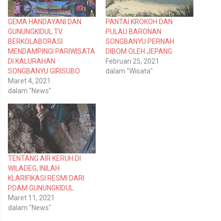
g
g
i
i
p
k
GEMA HANDAYANI DAN
PANTAI KROKOH DAN
a
a
d
n
GUNUNGKIDUL TV
PULAU BARONAN
a
d
T
i
BERKOLABORASI
SONGBANYU PERNAH
w
F
MENDAMPINGI PARIWISATA
DIBOM OLEH JEPANG
i
a
t
c
DI KALURAHAN
Februari 25, 2021
t
e
SONGBANYU GIRISUBO
dalam "Wisata"
e
b
r
o
Maret 4, 2021
(
o
dalam "News"
M
k
e
(
m
M
b
e
u
m
k
b
a
u
d
k
i
a
j
d
e
i
TENTANG AIR KERUH DI
n
j
WILADEG, INILAH
d
e
e
n
KLARIFIKASI RESMI DARI
l
d
PDAM GUNUNGKIDUL
a
e
y
l
Maret 11, 2021
a
a
n
y
dalam "News"
g
a
b
n