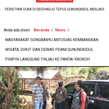
AIR MATA HARU DAN SENYUM BAHAGIA WARNAI HARI PERTAMA
DI
P
MPLS SDN Wonosari 6, LANGKAH KECIL 56 SISWA BARU MENUJU
N
1
MASA DEPAN GEMILANG
Anda ada disini :
Beranda
/
News
/
MASYARAKAT SONGBANYU ANTUSIAS KEMBANGKAN
WISATA, DIRUT DAN DEWAS PDAM GUNUNGKIDUL
PIMPIN LANGSUNG TINJAU KE PANTAI KROKOH