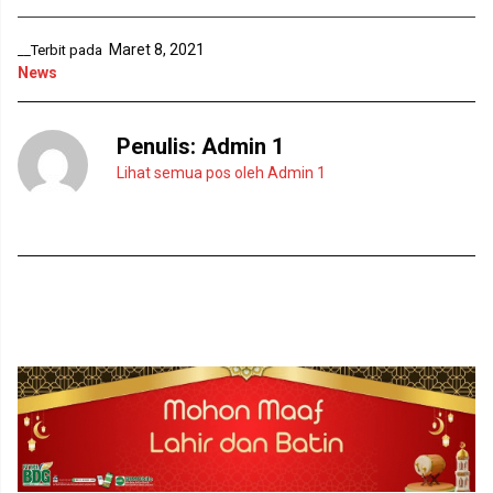
a
g
r
b
u
a
Maret 8, 2021
__Terbit pada
)
r
u
News
)
Penulis:
Admin 1
Lihat semua pos oleh Admin 1