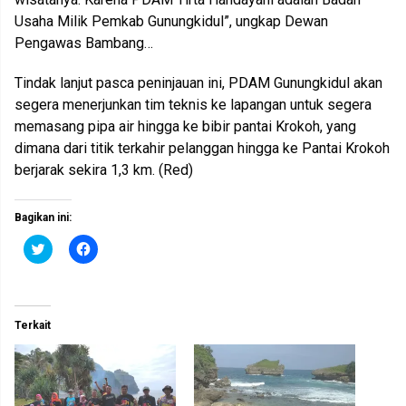
Usaha Milik Pemkab Gunungkidul”, ungkap Dewan
Pengawas Bambang…
Tindak lanjut pasca peninjauan ini, PDAM Gunungkidul akan
segera menerjunkan tim teknis ke lapangan untuk segera
memasang pipa air hingga ke bibir pantai Krokoh, yang
dimana dari titik terkahir pelanggan hingga ke Pantai Krokoh
berjarak sekira 1,3 km. (Red)
Bagikan ini:
K
K
l
l
i
i
k
k
u
u
n
n
t
t
Terkait
u
u
k
k
b
m
e
e
r
m
b
b
a
a